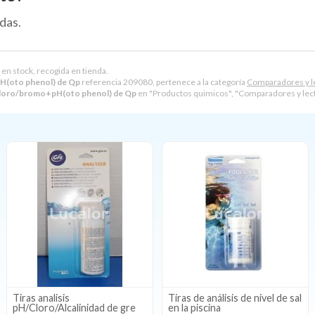
das.
 en stock, recogida en tienda.
H(oto phenol) de Qp
referencia 209080, pertenece a la categoría
Comparadores y le
cloro/bromo+pH(oto phenol) de Qp
en "Productos quimicos", "Comparadores y lecto
Tiras analisis
Tiras de análisis de nivel de sal
pH/Cloro/Alcalinidad de gre
en la piscina