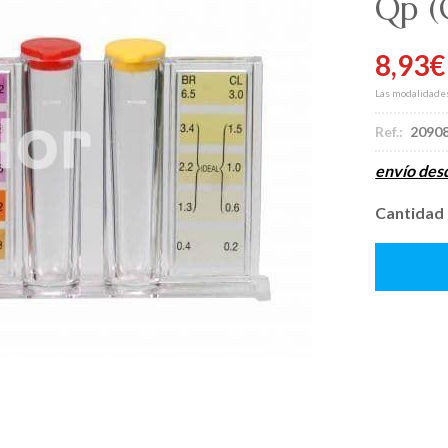
Qp
(
8,93
€
Las modalidade
Ref.:
2090
envío de
Cantidad