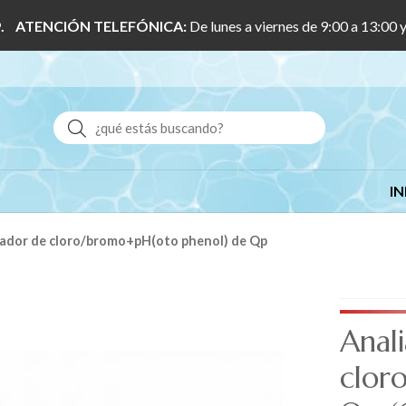
 1/9. ATENCIÓN TELEFÓNICA:
De lunes a viernes de 9:00 a 13:00 
Buscar
IN
liador de cloro/bromo+pH(oto phenol) de Qp
Anal
clor