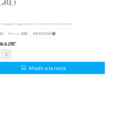
GRE)
s de
envío
y de
pago
pueden variar el importe final del pedido.
80
Marca:
GRE
EN STOCK
sde
6,19
€
*
Añadir a la cesta