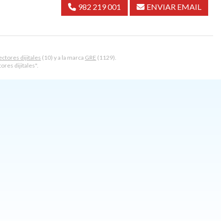
982 219 001
ENVIAR EMAIL
ctores dijitales
(10) y a la marca
GRE
(1129).
res dijitales".