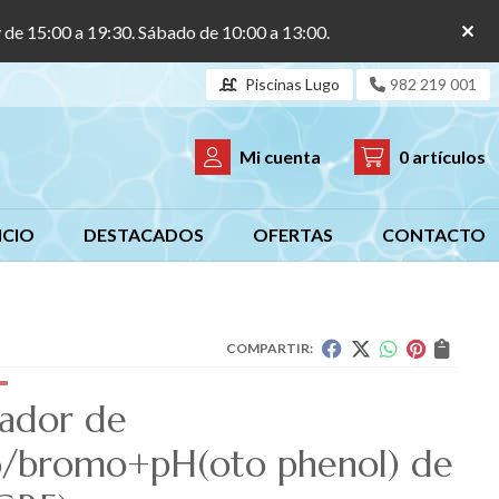
y de 15:00 a 19:30. Sábado de 10:00 a 13:00.
Piscinas Lugo
982 219 001
Mi cuenta
0
artículos
ICIO
DESTACADOS
OFERTAS
CONTACTO
COMPARTIR:
iador de
o/bromo+pH(oto phenol) de