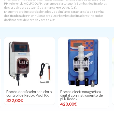
PH
referencia AQLPOOLPH, pertenece a la categoría
Bombas dosificadoras
de cloro ph y orp de Qp
(9) y a la marca
HAYWARD
(23).
Encuentra productos relacionados y de similares características a
Bomba
dosificadora de PH
en "Cloradores Qp y bombas dosificadoras", "Bombas
dosificadoras de cloro ph y orp de Qp".
Bomba dosificadorade cloro
Bomba electromagnética
control de Redox Pool RX
digital con instrumento de
pH/ Redox
322,00€
420,00€