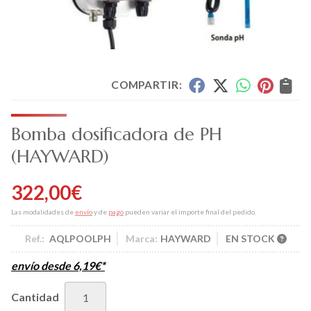
COMPARTIR:
Bomba dosificadora de PH
(HAYWARD)
322,00
€
Las modalidades de
envío
y de
pago
pueden variar el importe final del pedido.
Ref.:
AQLPOOLPH
Marca:
HAYWARD
EN STOCK
envío desde
6,19
€
*
Cantidad