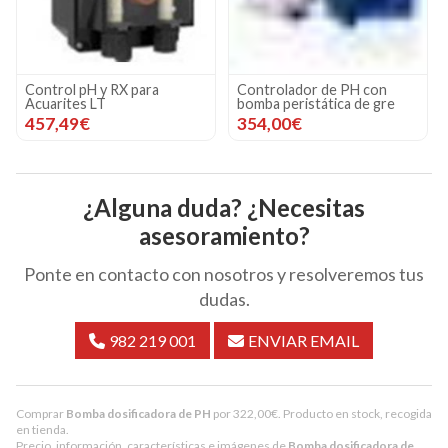
Control pH y RX para
Controlador de PH con
Acuarites LT
bomba peristática de gre
457,49€
354,00€
¿Alguna duda? ¿Necesitas
asesoramiento?
Ponte en contacto con nosotros y resolveremos tus
dudas.
982 219 001
ENVIAR EMAIL
Comprar
Bomba dosificadora de PH
por
322,00
€
. Producto en stock, recogida
en tienda.
Precio, información, características e imágenes de
Bomba dosificadora de