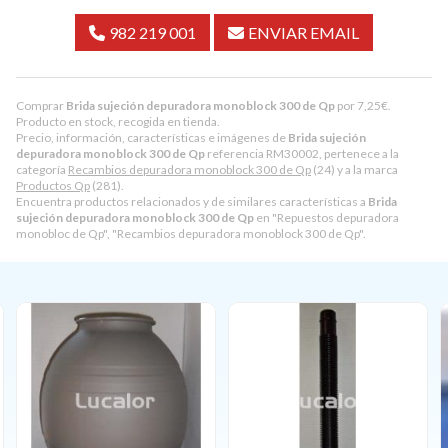
982 219 001
ENVIAR EMAIL
Comprar
Brida sujeción depuradora monoblock 300 de Qp
por
7,25
€
.
Producto en stock, recogida en tienda.
Precio, información, características e imágenes de
Brida sujeción
depuradora monoblock 300 de Qp
referencia RM30002, pertenece a la
categoría
Recambios depuradora monoblock 300 de Qp
(24) y a la marca
Productos Qp
(281).
Encuentra productos relacionados y de similares características a
Brida
sujeción depuradora monoblock 300 de Qp
en "Repuestos depuradora
monobloc de Qp", "Recambios depuradora monoblock 300 de Qp".