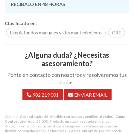
RECIBALO EN 48 HORAS
Clasificado en:
Limpiafondos manuales y kits mantenimiento
GRE
¿Alguna duda? ¿Necesitas
asesoramiento?
Ponte en contacto con nosotros y resolveremos tus
dudas.
982 219 001
ENVIAR EMAIL
Comprar
Cabezal aspiración flexible con ruedas y cepillos laterales - Gama
Confort de gre
por
22,00
€
. Producto en stock, recogida en tienda.
Precio, información, características e imágenes de
Cabezal aspiración
flexible con ruedas y cepillos laterales - Gama Confort de gre
referencia