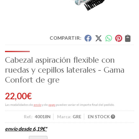
COMPARTIR:
Cabezal aspiración flexible con
ruedas y cepillos laterales - Gama
Confort de gre
22,00
€
Las modalidades de
envío
y de
pago
pueden variar el importe final del pedido.
Ref.:
40018N
Marca:
GRE
EN STOCK
envío desde
6,19
€
*