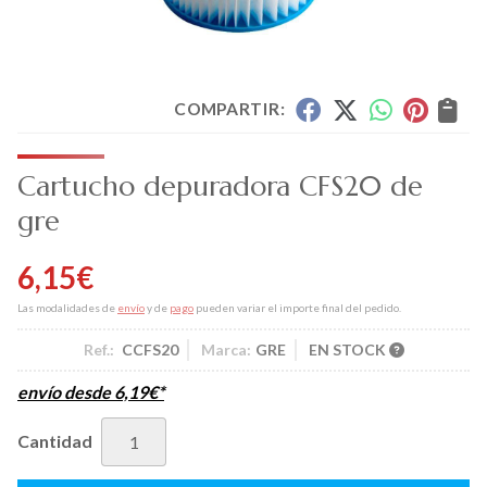
COMPARTIR:
Cartucho depuradora CFS20 de
gre
6,15
€
Las modalidades de
envío
y de
pago
pueden variar el importe final del pedido.
Ref.:
CCFS20
Marca:
GRE
EN STOCK
envío desde
6,19
€
*
Cantidad