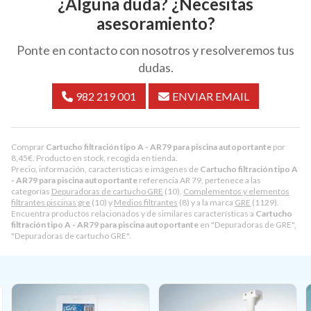
¿Alguna duda? ¿Necesitas
asesoramiento?
Ponte en contacto con nosotros y resolveremos tus
dudas.
982 219 001
ENVIAR EMAIL
Comprar
Cartucho filtración tipo A - AR79 para piscina autoportante
por
8,45
€
. Producto en stock, recogida en tienda.
Precio, información, características e imágenes de
Cartucho filtración tipo A
- AR79 para piscina autoportante
referencia AR 79, pertenece a las
categorías
Depuradoras de cartucho GRE
(10),
Complementos y elementos
filtrantes piscinas gre
(10) y
Medios filtrantes
(8) y a la marca
GRE
(1129).
Encuentra productos relacionados y de similares características a
Cartucho
filtración tipo A - AR79 para piscina autoportante
en "Depuradoras de GRE",
"Depuradoras de cartucho GRE".