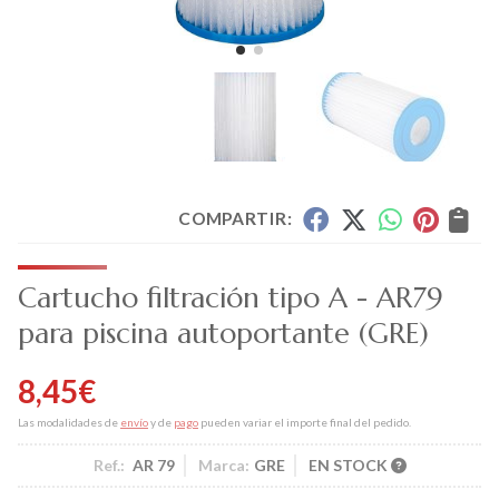
COMPARTIR:
Cartucho filtración tipo A - AR79
para piscina autoportante
(GRE)
8,45
€
Las modalidades de
envío
y de
pago
pueden variar el importe final del pedido.
Ref.:
AR 79
Marca:
GRE
EN STOCK