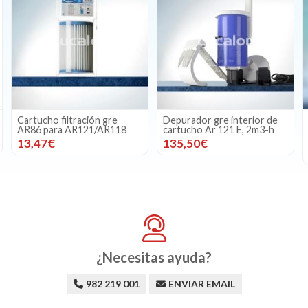
Cartucho filtración gre
Depurador gre interior de
AR86 para AR121/AR118
cartucho Ar 121 E, 2m3-h
13,47€
135,50€
¿Necesitas ayuda?
982 219 001
ENVIAR EMAIL