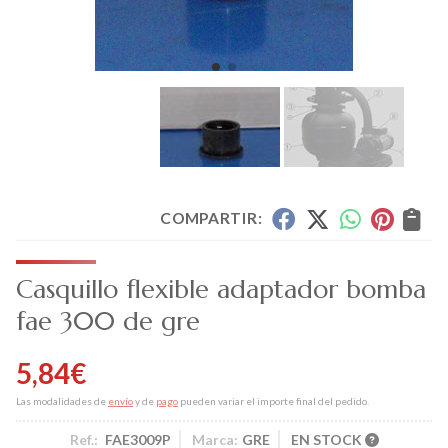
COMPARTIR:
Casquillo flexible adaptador bomba
fae 300 de gre
5,84
€
Las modalidades de
envío
y de
pago
pueden variar el importe final del pedido.
Ref.:
FAE3009P
Marca:
GRE
EN STOCK