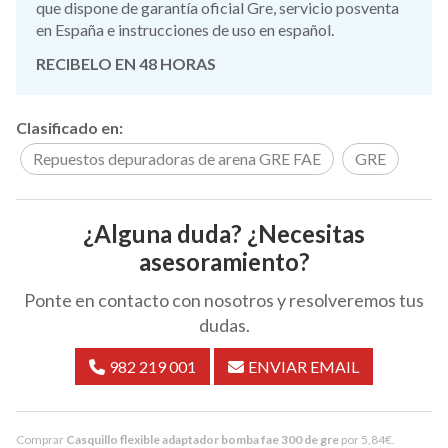
que dispone de garantía oficial Gre, servicio posventa
en España e instrucciones de uso en español.
RECIBELO EN 48 HORAS
Clasificado en:
Repuestos depuradoras de arena GRE FAE
GRE
¿Alguna duda? ¿Necesitas
asesoramiento?
Ponte en contacto con nosotros y resolveremos tus
dudas.
982 219 001
ENVIAR EMAIL
Comprar
Casquillo flexible adaptador bomba fae 300 de gre
por
5,84
€
.