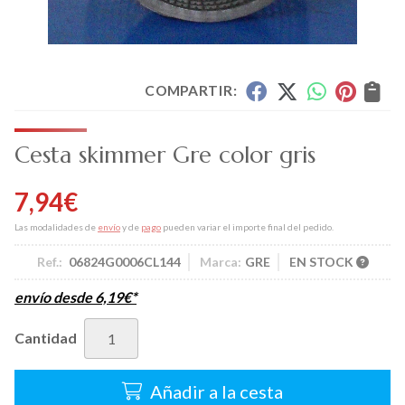
COMPARTIR:
Cesta skimmer Gre color gris
7,94
€
Las modalidades de
envío
y de
pago
pueden variar el importe final del pedido.
Ref.:
06824G0006CL144
Marca:
GRE
EN STOCK
envío desde
6,19
€
*
Cantidad
Añadir a la cesta