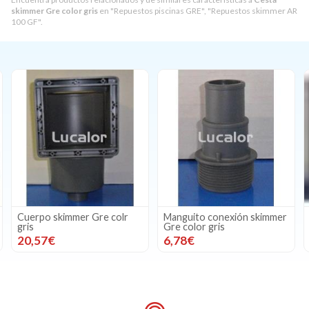
skimmer Gre color gris
en "Repuestos piscinas GRE", "Repuestos skimmer AR
100 GF".
Manguito conexión skimmer
Marco + embellecedor
Gre color gris
skimmer Gre color gris
6,78€
21,24€