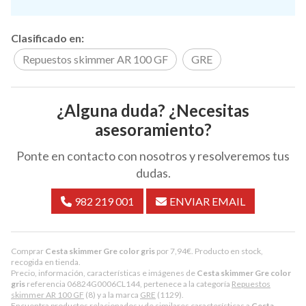
Clasificado en:
Repuestos skimmer AR 100 GF
GRE
¿Alguna duda? ¿Necesitas
asesoramiento?
Ponte en contacto con nosotros y resolveremos tus
dudas.
982 219 001
ENVIAR EMAIL
Comprar
Cesta skimmer Gre color gris
por
7,94
€
. Producto en stock,
recogida en tienda.
Precio, información, características e imágenes de
Cesta skimmer Gre color
gris
referencia 06824G0006CL144, pertenece a la categoría
Repuestos
skimmer AR 100 GF
(8) y a la marca
GRE
(1129).
Encuentra productos relacionados y de similares características a
Cesta