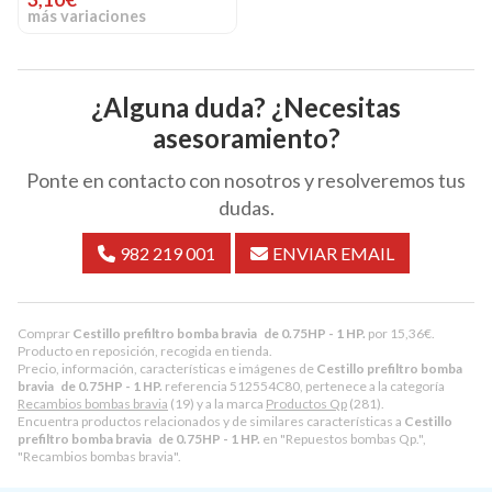
más variaciones
¿Alguna duda? ¿Necesitas
asesoramiento?
Ponte en contacto con nosotros y resolveremos tus
dudas.
982 219 001
ENVIAR EMAIL
Comprar
Cestillo prefiltro bomba bravia de 0.75HP - 1 HP.
por
15,36
€
.
Producto en reposición, recogida en tienda.
Precio, información, características e imágenes de
Cestillo prefiltro bomba
bravia de 0.75HP - 1 HP.
referencia 512554C80, pertenece a la categoría
Recambios bombas bravia
(19) y a la marca
Productos Qp
(281).
Encuentra productos relacionados y de similares características a
Cestillo
prefiltro bomba bravia de 0.75HP - 1 HP.
en "Repuestos bombas Qp.",
"Recambios bombas bravia".