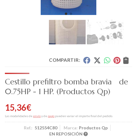
COMPARTIR:
Cestillo prefiltro bomba bravia de
0.75HP - 1 HP.
(Productos Qp)
15,36
€
Las modalidades de
envío
y de
pago
pueden variar el importe final del pedido.
Ref.:
512554C80
Marca:
Productos Qp
EN REPOSICIÓN