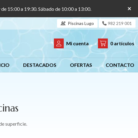
y de 15:00 a 19:30. Sábado de 10:00 a 13:00.
Piscinas Lugo
982 219 001
Mi cuenta
0
artículos
ICIO
DESTACADOS
OFERTAS
CONTACTO
cinas
de superficie.