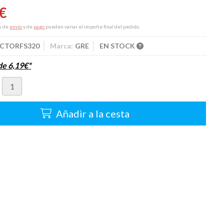
€
s de
envío
y de
pago
pueden variar el importe final del pedido.
CTORFS320
Marca:
GRE
EN STOCK
sde
6,19
€
*
Añadir a la cesta