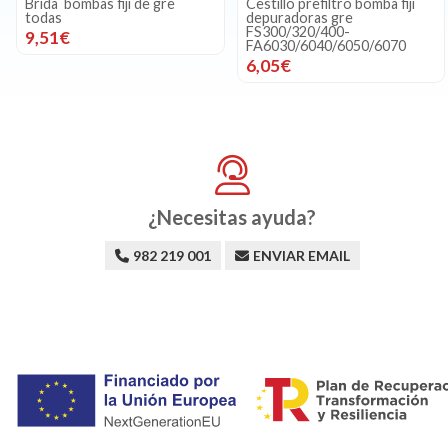
Brida bombas fiji de gre
Cestillo prefiltro bomba fiji
todas
depuradoras gre
FS300/320/400-
9,51€
FA6030/6040/6050/6070
6,05€
¿Necesitas ayuda?
982 219 001
ENVIAR EMAIL