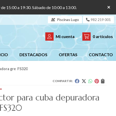
y de 15:00 a 19:30. Sábado de 10:00 a 13:00.
Piscinas Lugo
982 219 001
Mi cuenta
0
artículos
ICIO
DESTACADOS
OFERTAS
CONTACTO
radora gre FS320
COMPARTIR:
ctor para cuba depuradora
FS320