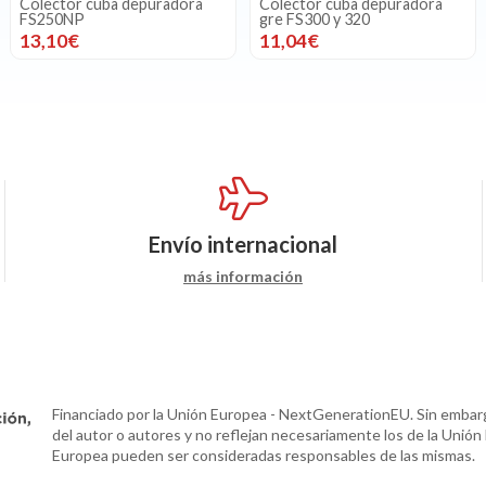
Colector cuba depuradora
Colector cuba depuradora
FS250NP
gre FS300 y 320
13,10€
11,04€
Envío internacional
más información
Financiado por la Unión Europea - NextGenerationEU. Sin embarg
del autor o autores y no reflejan necesariamente los de la Unión
Europea pueden ser consideradas responsables de las mismas.