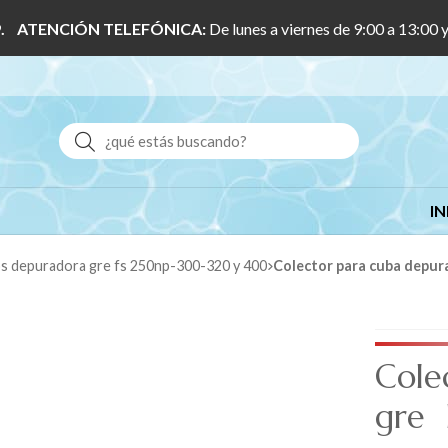
 1/9. ATENCIÓN TELEFÓNICA:
De lunes a viernes de 9:00 a 13:00 
Buscar
IN
os depuradora gre fs 250np-300-320 y 400
Colector para cuba depu
Cole
gre 