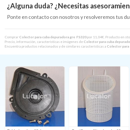
¿Alguna duda? ¿Necesitas asesoramien
Ponte en contacto con nosotros y resolveremos tus du
Comprar
Colector para cuba depuradora gre FS320
por
11,04
€
. Producto en sto
Precio, información, características e imágenes de
Colector para cuba depurad
Encuentra productos relacionados y de similares características a
Colector para