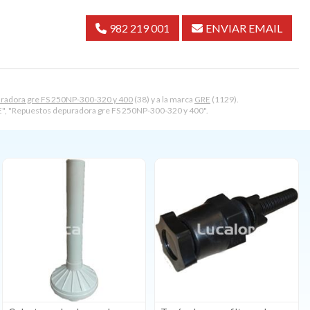
982 219 001
ENVIAR EMAIL
radora gre FS 250NP-300-320 y 400
(38) y a la marca
GRE
(1129).
, "Repuestos depuradora gre FS 250NP-300-320 y 400".