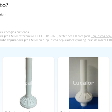
to?
das.
ck, recogida en tienda.
ora gre FS320
referencia COLECTORFS320, pertenece a la categoría
Repuestos depu
 cuba depuradora gre FS320
en "Repuestos depuradoras y mangueras de marca GRE"