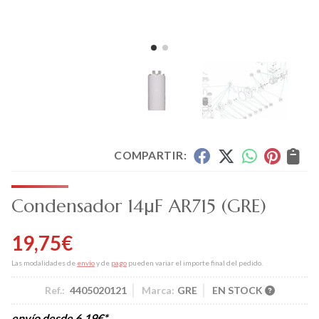
COMPARTIR:
Condensador 14µF AR715
(GRE)
19,75
€
Las modalidades de
envío
y de
pago
pueden variar el importe final del pedido.
Ref.:
4405020121
Marca:
GRE
EN STOCK
envío desde
6,19
€
*