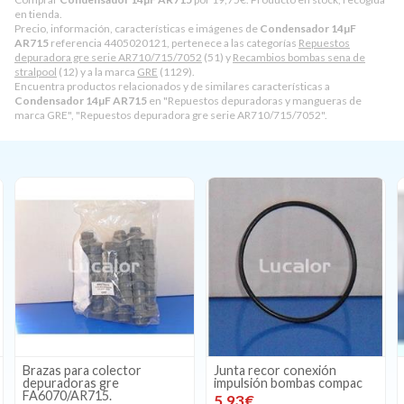
en tienda.
Precio, información, características e imágenes de
Condensador 14µF
AR715
referencia 4405020121, pertenece a las categorías
Repuestos
depuradora gre serie AR710/715/7052
(51) y
Recambios bombas sena de
stralpool
(12) y a la marca
GRE
(1129).
Encuentra productos relacionados y de similares características a
Condensador 14µF AR715
en "Repuestos depuradoras y mangueras de
marca GRE", "Repuestos depuradora gre serie AR710/715/7052".
Brazas para colector
Junta recor conexión
depuradoras gre
impulsión bombas compac
FA6070/AR715.
5,93€