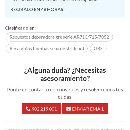
RECIBALO EN 48 HORAS
Clasificado en:
Repuestos depuradora gre serie AR710/715/7052
Recambios bombas sena de stralpool
GRE
¿Alguna duda? ¿Necesitas
asesoramiento?
Ponte en contacto con nosotros y resolveremos tus
dudas.
982 219 001
ENVIAR EMAIL
Comprar
Condensador 14µF AR715
por
19,75
€
. Producto en stock, recogida