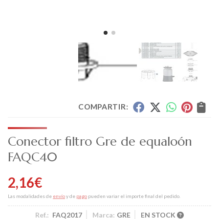
COMPARTIR:
Conector filtro Gre de equaloón
FAQC40
2,16
€
Las modalidades de
envío
y de
pago
pueden variar el importe final del pedido.
Ref.:
FAQ2017
Marca:
GRE
EN STOCK