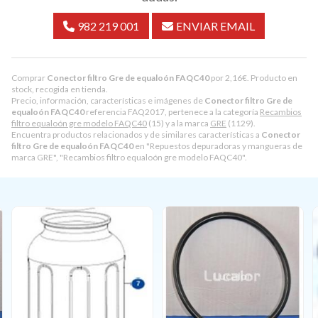
982 219 001
ENVIAR EMAIL
Comprar
Conector filtro Gre de equaloón FAQC40
por
2,16
€
. Producto en
stock, recogida en tienda.
Precio, información, características e imágenes de
Conector filtro Gre de
equaloón FAQC40
referencia FAQ2017, pertenece a la categoría
Recambios
filtro equaloón gre modelo FAQC40
(15) y a la marca
GRE
(1129).
Encuentra productos relacionados y de similares características a
Conector
filtro Gre de equaloón FAQC40
en "Repuestos depuradoras y mangueras de
marca GRE", "Recambios filtro equaloón gre modelo FAQC40".