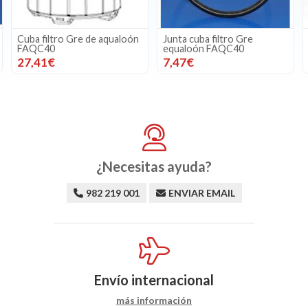
Cuba filtro Gre de aqualoón
Junta cuba filtro Gre
FAQC40
equaloón FAQC40
27,41€
7,47€
¿Necesitas ayuda?
982 219 001
ENVIAR EMAIL
Envío internacional
más información