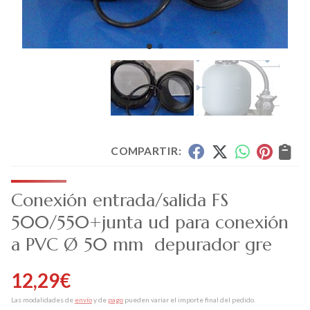
COMPARTIR:
Conexión entrada/salida FS
500/550+junta ud para conexión
a PVC Ø 50 mm depurador gre
12,29
€
Las modalidades de
envío
y de
pago
pueden variar el importe final del pedido.