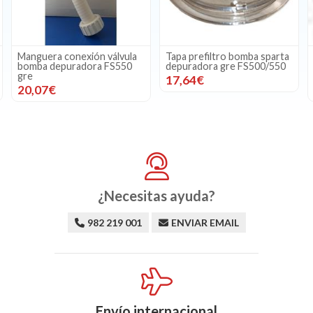
Manguera conexión válvula
Tapa prefiltro bomba sparta
bomba depuradora FS550
depuradora gre FS500/550
gre
17,64€
20,07€
¿Necesitas ayuda?
982 219 001
ENVIAR EMAIL
Envío internacional