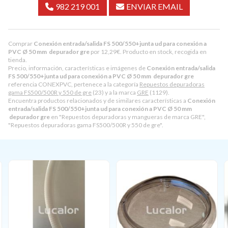
982 219 001
ENVIAR EMAIL
Comprar
Conexión entrada/salida FS 500/550+junta ud para conexión a
PVC Ø 50 mm depurador gre
por
12,29
€
. Producto en stock, recogida en
tienda.
Precio, información, características e imágenes de
Conexión entrada/salida
FS 500/550+junta ud para conexión a PVC Ø 50 mm depurador gre
referencia CONEXPVC, pertenece a la categoría
Repuestos depuradoras
gama FS500/500R y 550 de gre
(23) y a la marca
GRE
(1129).
Encuentra productos relacionados y de similares características a
Conexión
entrada/salida FS 500/550+junta ud para conexión a PVC Ø 50 mm
depurador gre
en "Repuestos depuradoras y mangueras de marca GRE",
"Repuestos depuradoras gama FS500/500R y 550 de gre".