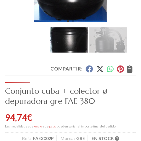
COMPARTIR:
Conjunto cuba + colector ø
depuradora gre FAE 380
94,74
€
Las modalidades de
envío
y de
pago
pueden variar el importe final del pedido.
Ref.:
FAE3002P
Marca:
GRE
EN STOCK