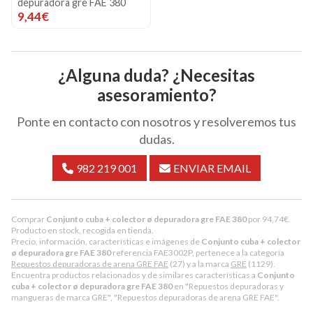
depuradora gre FAE 380
9,44€
¿Alguna duda? ¿Necesitas
asesoramiento?
Ponte en contacto con nosotros y resolveremos tus
dudas.
982 219 001
ENVIAR EMAIL
Comprar
Conjunto cuba + colector ø depuradora gre FAE 380
por
94,74
€
.
Producto en stock, recogida en tienda.
Precio, información, características e imágenes de
Conjunto cuba + colector
ø depuradora gre FAE 380
referencia FAE3002P, pertenece a la categoría
Repuestos depuradoras de arena GRE FAE
(27) y a la marca
GRE
(1129).
Encuentra productos relacionados y de similares características a
Conjunto
cuba + colector ø depuradora gre FAE 380
en "Repuestos depuradoras y
mangueras de marca GRE", "Repuestos depuradoras de arena GRE FAE".