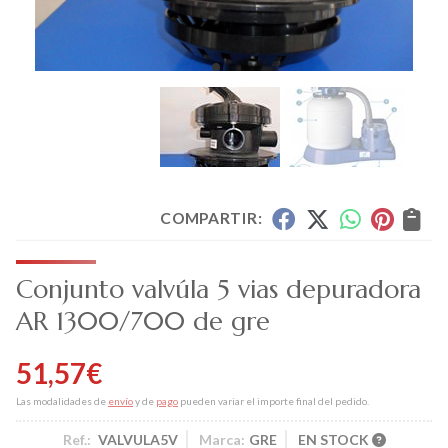
COMPARTIR:
Conjunto valvúla 5 vias depuradora
AR 1300/700 de gre
51,57
€
Las modalidades de
envío
y de
pago
pueden variar el importe final del pedido.
Ref.:
VALVULA5V
Marca:
GRE
EN STOCK