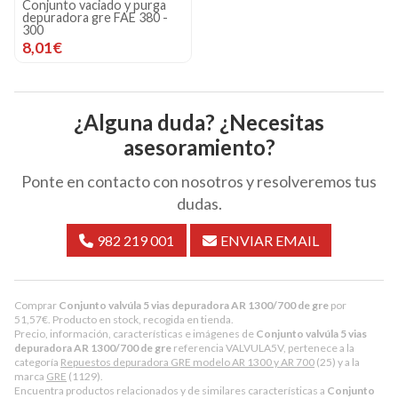
Conjunto vaciado y purga
depuradora gre FAE 380 -
300
8,01€
¿Alguna duda? ¿Necesitas
asesoramiento?
Ponte en contacto con nosotros y resolveremos tus
dudas.
982 219 001
ENVIAR EMAIL
Comprar
Conjunto valvúla 5 vias depuradora AR 1300/700 de gre
por
51,57
€
. Producto en stock, recogida en tienda.
Precio, información, características e imágenes de
Conjunto valvúla 5 vias
depuradora AR 1300/700 de gre
referencia VALVULA5V, pertenece a la
categoría
Repuestos depuradora GRE modelo AR 1300 y AR 700
(25) y a la
marca
GRE
(1129).
Encuentra productos relacionados y de similares características a
Conjunto