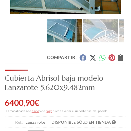
COMPARTIR:
Cubierta Abrisol baja modelo
Lanzarote 5.620x9.482mm
6400,90
€
Las modalidades de
envío
y de
pago
pueden variar el importe final del pedido.
Ref.:
Lanzarote
DISPONIBLE SÓLO EN TIENDA