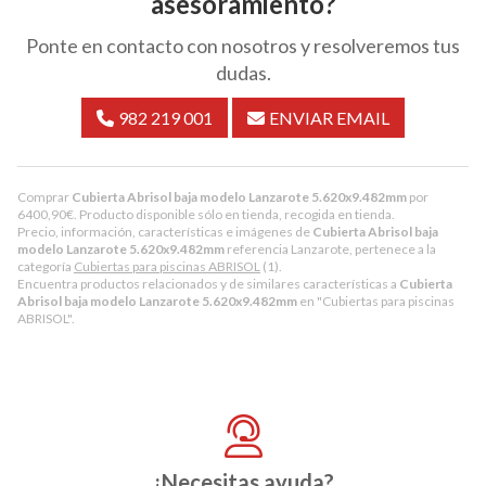
asesoramiento?
Ponte en contacto con nosotros y resolveremos tus
dudas.
982 219 001
ENVIAR EMAIL
Comprar
Cubierta Abrisol baja modelo Lanzarote 5.620x9.482mm
por
6400,90
€
. Producto disponible sólo en tienda, recogida en tienda.
Precio, información, características e imágenes de
Cubierta Abrisol baja
modelo Lanzarote 5.620x9.482mm
referencia Lanzarote, pertenece a la
categoría
Cubiertas para piscinas ABRISOL
(1).
Encuentra productos relacionados y de similares características a
Cubierta
Abrisol baja modelo Lanzarote 5.620x9.482mm
en "Cubiertas para piscinas
ABRISOL".
¿Necesitas ayuda?