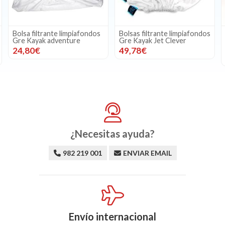
afondos
Bolsas filtrante limpiafondos
Correa de tracción
e
Gre Kayak Jet Clever
limpiafondos AstralPool
3302
49,78€
8,00€
¿Necesitas ayuda?
982 219 001
ENVIAR EMAIL
Envío internacional