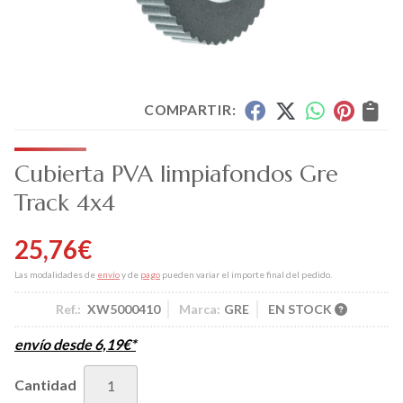
COMPARTIR:
Cubierta PVA limpiafondos Gre
Track 4x4
25,76
€
Las modalidades de
envío
y de
pago
pueden variar el importe final del pedido.
Ref.:
XW5000410
Marca:
GRE
EN STOCK
envío desde
6,19
€
*
Cantidad