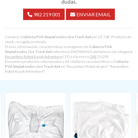
dudas.
982 219 001
ENVIAR EMAIL
Comprar
Cubierta PVA limpiafondos Gre Track 4x4
por
25,76
€
. Producto en
stock, recogida en tienda.
Precio, información, características e imágenes de
Cubierta PVA
limpiafondos Gre Track 4x4
referencia XW5000410, pertenece a la categoría
Recambíos Robot Kayak Adventure
(13) y a la marca
GRE
(1129).
Encuentra productos relacionados y de similares características a
Cubierta
PVA limpiafondos Gre Track 4x4
en "Recambios Robot de gre", "Recambíos
Robot Kayak Adventure".