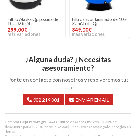
Filtro Alaska Qp piscina de
Filtros azur laminado de 10 a
10 a 32 (m³/h)
32 m³/h de Qp
299,00€
349,00€
más variaciones
más variaciones
¿Alguna duda? ¿Necesitas
asesoramiento?
Ponte en contacto con nosotros y resolveremos tus
dudas.
982 219 001
ENVIAR EMAIL
Comprar
Depuradora gre FA6080 filtro de arena 8m3
con 30,00% de
descuento por
342,30
€
(antes
489,00
€
). Producto descatalogado, recogida en
tienda.