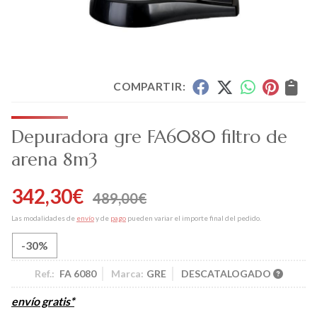
COMPARTIR:
Depuradora gre FA6080 filtro de
arena 8m3
342,30
€
489,00
€
Las modalidades de
envío
y de
pago
pueden variar el importe final del pedido.
-30%
Ref.:
FA 6080
Marca:
GRE
DESCATALOGADO
envío gratis*