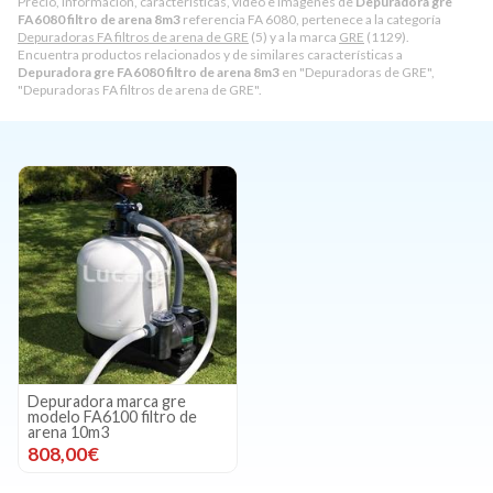
Precio, información, características, video e imágenes de
Depuradora gre
FA6080 filtro de arena 8m3
referencia FA 6080, pertenece a la categoría
Depuradoras FA filtros de arena de GRE
(5) y a la marca
GRE
(1129).
Encuentra productos relacionados y de similares características a
Depuradora gre FA6080 filtro de arena 8m3
en "Depuradoras de GRE",
"Depuradoras FA filtros de arena de GRE".
Depuradora marca gre
modelo FA6100 filtro de
arena 10m3
808,00€