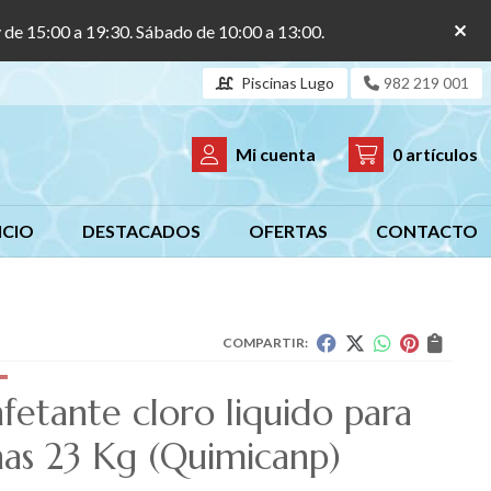
y de 15:00 a 19:30. Sábado de 10:00 a 13:00.
Piscinas Lugo
982 219 001
Mi cuenta
0
artículos
ICIO
DESTACADOS
OFERTAS
CONTACTO
COMPARTIR:
fetante cloro liquido para
nas 23 Kg
(Quimicanp)