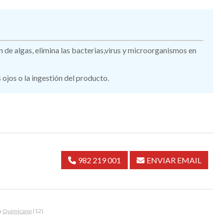
n de algas, elimina las bacterias,virus y microorganismos en
 ojos o la ingestión del producto.
982 219 001
ENVIAR EMAIL
a
Quimicanp
(12).