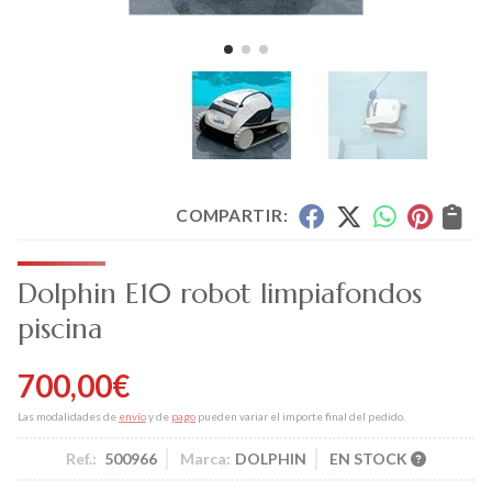
COMPARTIR:
Dolphin E10 robot limpiafondos
piscina
700,00
€
Las modalidades de
envío
y de
pago
pueden variar el importe final del pedido.
Ref.:
500966
Marca:
DOLPHIN
EN STOCK