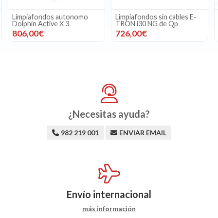
Limpiafondos sin cables E-
Limpiafondos sin cables OP-
TRON i30 NG de Qp
Li 2100 PIXEL Zodiac de gre
726,00€
497,28€
¿Necesitas ayuda?
982 219 001
ENVIAR EMAIL
Envío internacional
más información