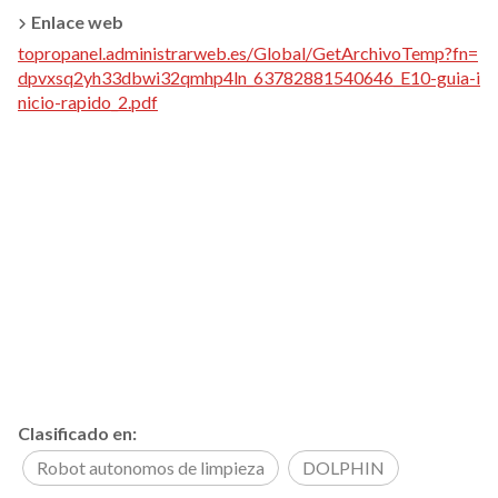
Enlace web
topropanel.administrarweb.es/Global/GetArchivoTemp?fn=
dpvxsq2yh33dbwi32qmhp4ln_63782881540646_E10-guia-i
nicio-rapido_2.pdf
Clasificado en:
Robot autonomos de limpieza
DOLPHIN