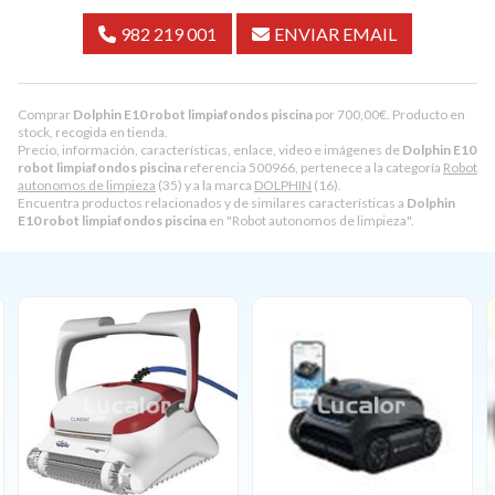
982 219 001
ENVIAR EMAIL
Comprar
Dolphin E10 robot limpiafondos piscina
por
700,00
€
. Producto en
stock, recogida en tienda.
Precio, información, características, enlace, video e imágenes de
Dolphin E10
robot limpiafondos piscina
referencia 500966, pertenece a la categoría
Robot
autonomos de limpieza
(35) y a la marca
DOLPHIN
(16).
Encuentra productos relacionados y de similares características a
Dolphin
E10 robot limpiafondos piscina
en "Robot autonomos de limpieza".