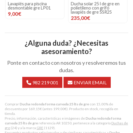
Lavapiés para piscina
Ducha solar 25 l de gre en
desmontable gre LP01
polietileno con grifo
lavapiés de gre SSR25
9,00€
235,00€
¿Alguna duda? ¿Necesitas
asesoramiento?
Ponte en contacto con nosotros y resolveremos tus
dudas.
982 219 001
ENVIAR EMAIL
Comprar
Ducha redonda forma curvada 25 lts de gre
con 15,00% de
descuento por
169,15
€
(antes
199,00
€
). Producto en stock, recogida en
tienda.
Precio, información, características e imágenes de
Ducha redonda forma
curvada 25 lts de gre
referencia AR 10250, pertenece a la categoría
Duchas de
gre
(24) y a la marca
GRE
(1129).
Encuentra productos relacionados y de similares características a
Ducha