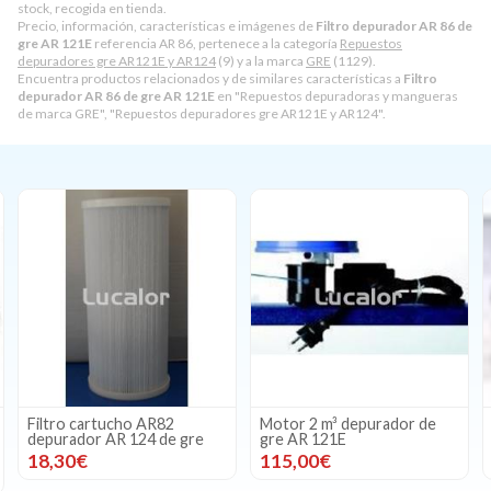
stock, recogida en tienda.
Precio, información, características e imágenes de
Filtro depurador AR 86 de
gre AR 121E
referencia AR 86, pertenece a la categoría
Repuestos
depuradores gre AR121E y AR124
(9) y a la marca
GRE
(1129).
Encuentra productos relacionados y de similares características a
Filtro
depurador AR 86 de gre AR 121E
en "Repuestos depuradoras y mangueras
de marca GRE", "Repuestos depuradores gre AR121E y AR124".
Filtro cartucho AR82
Motor 2 m³ depurador de
depurador AR 124 de gre
gre AR 121E
18,30€
115,00€