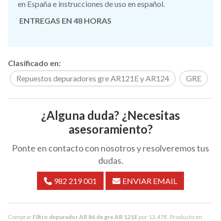
en España e instrucciones de uso en español.
ENTREGAS EN 48 HORAS
Clasificado en:
Repuestos depuradores gre AR121E y AR124
GRE
¿Alguna duda? ¿Necesitas
asesoramiento?
Ponte en contacto con nosotros y resolveremos tus
dudas.
982 219 001
ENVIAR EMAIL
Comprar
Filtro depurador AR 86 de gre AR 121E
por
13,47
€
. Producto en