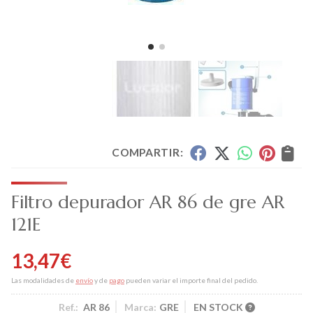
COMPARTIR:
Filtro depurador AR 86 de gre AR
121E
13,47
€
Las modalidades de
envío
y de
pago
pueden variar el importe final del pedido.
Ref.:
AR 86
Marca:
GRE
EN STOCK