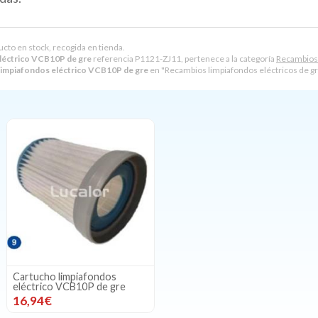
ucto en stock, recogida en tienda.
eléctrico VCB10P de gre
referencia P1121-ZJ11, pertenece a la categoría
Recambios 
 limpiafondos eléctrico VCB10P de gre
en "Recambios limpiafondos eléctricos de gr
Cartucho limpiafondos
eléctrico VCB10P de gre
16,94€