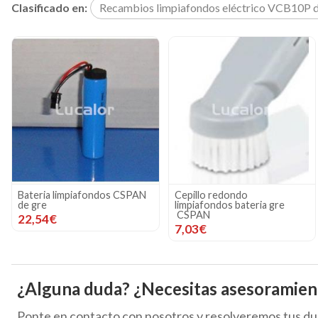
Clasificado en:
Recambios limpiafondos eléctrico VCB10P d
Bateria limpiafondos CSPAN
Cepillo redondo
de gre
limpiafondos bateria gre
CSPAN
22,54€
7,03€
¿Alguna duda? ¿Necesitas asesoramien
Ponte en contacto con nosotros y resolveremos tus du