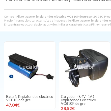
Comprar
Filtro trasero limpiafondos eléctrico VCB10P de gre
por
20,98
€
. Prod
Precio, información, características e imágenes de
Filtro trasero limpiafondos 
Encuentra productos relacionados y de similares características a
Filtro trasero
Bataria limpiafondos eléctrico
Cargador (8.4V -1A )
VCB10P de gre
limpiafondos eléctrico
VCB10P de gre
47,04€
28,52€