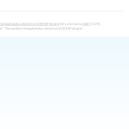
limpiafondos eléctrico VCB10P de gre
(4) y a la marca
GRE
(1129).
e", "Recambios limpiafondos eléctrico VCB10P de gre".