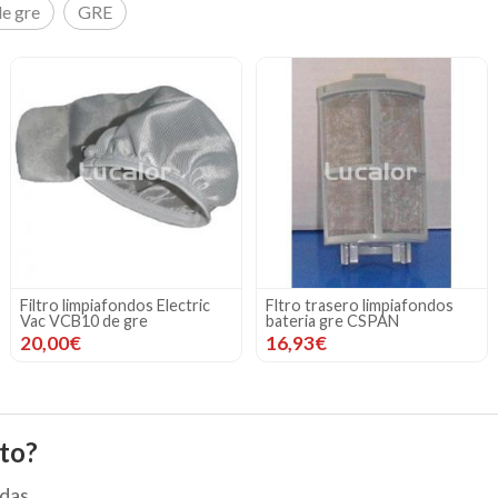
e gre
GRE
Filtro limpiafondos Electric
Fltro trasero limpiafondos
Vac VCB10 de gre
bateria gre CSPAN
20,00€
16,93€
to?
das.