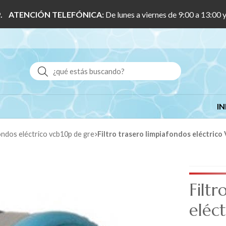
 1/9. ATENCIÓN TELEFÓNICA:
De lunes a viernes de 9:00 a 13:00 
Buscar
IN
ondos eléctrico vcb10p de gre
Filtro trasero limpiafondos eléctric
Filtr
eléc