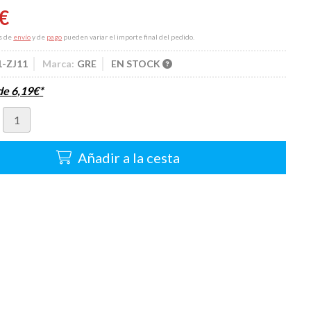
€
s de
envío
y de
pago
pueden variar el importe final del pedido.
1-ZJ11
Marca:
GRE
EN STOCK
sde
6,19
€
*
Añadir a la cesta