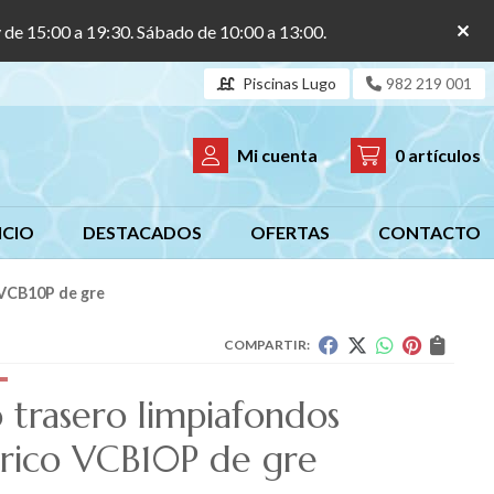
y de 15:00 a 19:30. Sábado de 10:00 a 13:00.
Piscinas Lugo
982 219 001
Mi cuenta
0
artículos
ICIO
DESTACADOS
OFERTAS
CONTACTO
o VCB10P de gre
COMPARTIR:
o trasero limpiafondos
trico VCB10P de gre