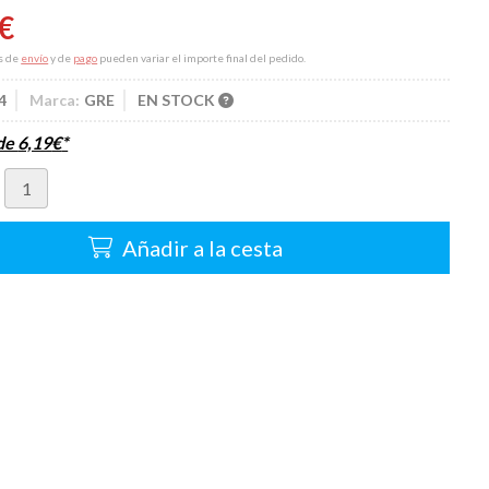
€
s de
envío
y de
pago
pueden variar el importe final del pedido.
4
Marca:
GRE
EN STOCK
sde
6,19
€
*
Añadir a la cesta