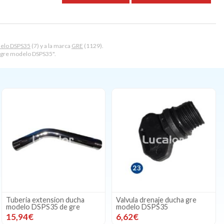
delo DSPS35
(7) y a la marca
GRE
(1129).
 gre modelo DSPS35".
Tuberia extension ducha
Valvula drenaje ducha gre
modelo DSPS35 de gre
modelo DSPS35
15,94€
6,62€