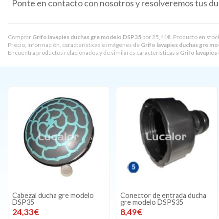
Ponte en contacto con nosotros y resolveremos tus du
Comprar
Grifo lavapies duchas gre modelo DSP35
por
25,41
€
. Producto en stoc
Precio, información, características e imágenes de
Grifo lavapies duchas gre m
Encuentra productos relacionados y de similares características a
Grifo lavapie
Cabezal ducha gre modelo
Conector de entrada ducha
DSP35
gre modelo DSPS35
24,33€
8,49€