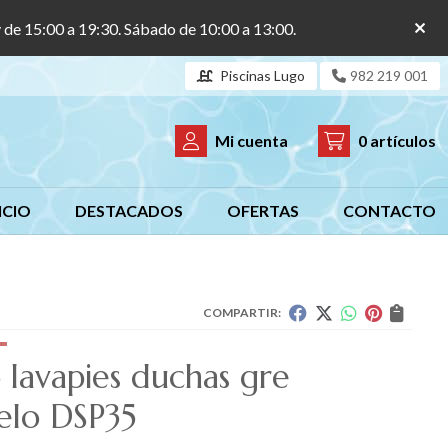
y de 15:00 a 19:30. Sábado de 10:00 a 13:00.
Piscinas Lugo
982 219 001
Mi cuenta
0
artículos
ICIO
DESTACADOS
OFERTAS
CONTACTO
COMPARTIR:
 lavapies duchas gre
lo DSP35