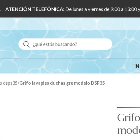
 1/9. ATENCIÓN TELEFÓNICA:
De lunes a viernes de 9:00 a 13:00 
Buscar
IN
lo dsps35
Grifo lavapies duchas gre modelo DSP35
Grifo
mode