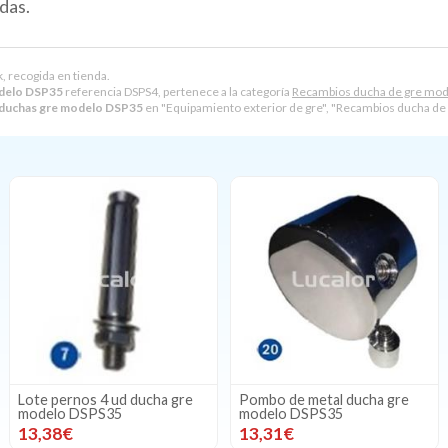
das.
k, recogida en tienda.
odelo DSP35
referencia DSPS4, pertenece a la categoría
Recambios ducha de gre mo
s duchas gre modelo DSP35
en "Equipamiento exterior de gre", "Recambios ducha de
Lote pernos 4 ud ducha gre
Pombo de metal ducha gre
modelo DSPS35
modelo DSPS35
13,38€
13,31€