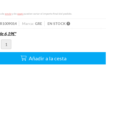
s de
envío
y de
pago
pueden variar el importe final del pedido.
R1009014
Marca:
GRE
EN STOCK
sde
6,19
€
*
Añadir a la cesta