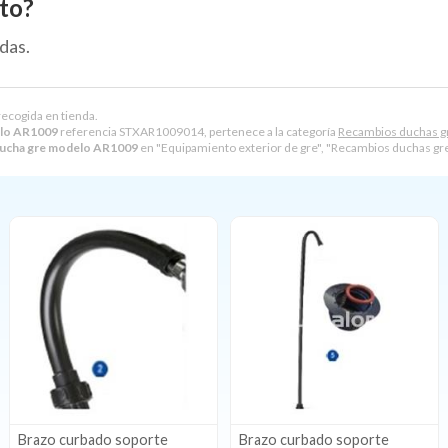
to?
das.
recogida en tienda.
elo AR1009
referencia STXAR1009014, pertenece a la categoría
Recambios duchas 
ducha gre modelo AR1009
en "Equipamiento exterior de gre", "Recambios duchas
Brazo curbado soporte
Brazo curbado soporte