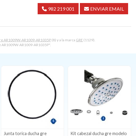
982 219 001
ENVIAR EMAIL
gre AR1009W-AR1009-AR1035P
(8) y a la marca
GRE
(1129).
 gre AR1009W-AR1009-AR1035P".
Junta torica ducha gre
Kit cabezal ducha gre modelo