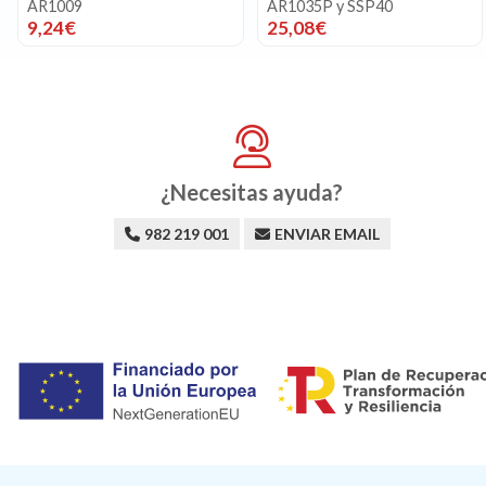
AR1009
AR1035P y SSP40
9,24€
25,08€
¿Necesitas ayuda?
982 219 001
ENVIAR EMAIL