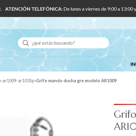
 1/9. ATENCIÓN TELEFÓNICA:
De lunes a viernes de 9:00 a 13:00 
Buscar
IN
9w-ar1009-ar1035p
Grifo mando ducha gre modelo AR1009
Grif
AR1