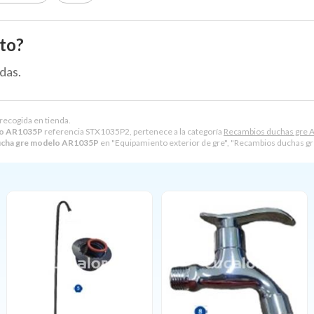
to?
das.
 recogida en tienda.
elo AR1035P
referencia STX1035P2, pertenece a la categoría
Recambios duchas gr
ducha gre modelo AR1035P
en "Equipamiento exterior de gre", "Recambios duchas