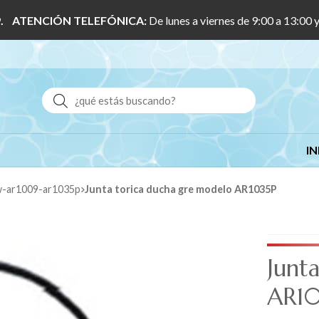
 1/9. ATENCIÓN TELEFÓNICA:
De lunes a viernes de 9:00 a 13:00 
Buscar
IN
9w-ar1009-ar1035p
Junta torica ducha gre modelo AR1035P
Junt
AR10