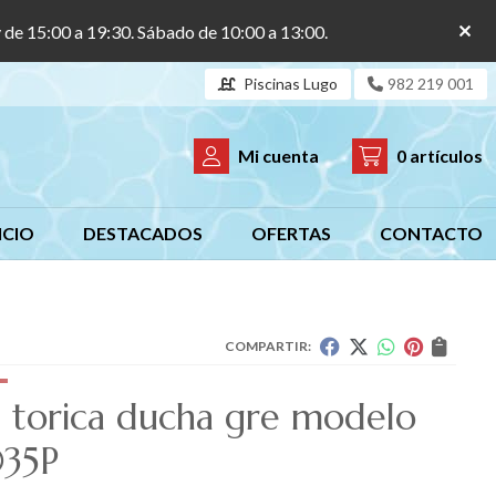
y de 15:00 a 19:30. Sábado de 10:00 a 13:00.
Piscinas Lugo
982 219 001
Mi cuenta
0
artículos
ICIO
DESTACADOS
OFERTAS
CONTACTO
COMPARTIR:
a torica ducha gre modelo
35P