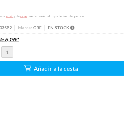
s de
envío
y de
pago
pueden variar el importe final del pedido.
035P2
Marca:
GRE
EN STOCK
sde
6,19
€
*
Añadir a la cesta