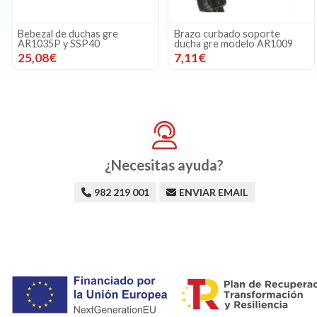
Bebezal de duchas gre
Brazo curbado soporte
AR1035P y SSP40
ducha gre modelo AR1009
25,08€
7,11€
¿Necesitas ayuda?
982 219 001
ENVIAR EMAIL