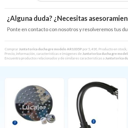
¿Alguna duda? ¿Necesitas asesoramien
Ponte en contacto con nosotros y resolveremos tus du
Comprar
Junta torica ducha gre modelo AR1035P
por
5,41
€
. Producto en stock,
Precio, información, características e imágenes de
Junta torica ducha gre mod
Encuentra productos relacionados y de similares características a
Junta torica 