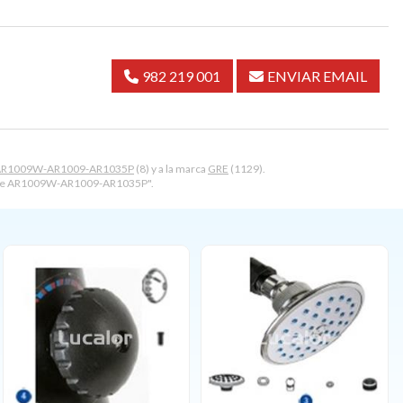
982 219 001
ENVIAR EMAIL
e AR1009W-AR1009-AR1035P
(8) y a la marca
GRE
(1129).
 gre AR1009W-AR1009-AR1035P".