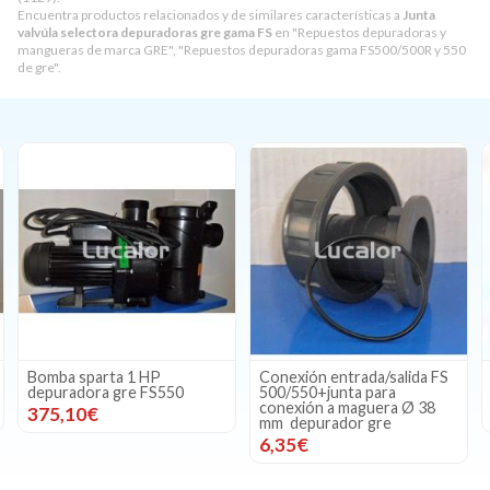
Encuentra productos relacionados y de similares características a
Junta
valvúla selectora depuradoras gre gama FS
en "Repuestos depuradoras y
mangueras de marca GRE", "Repuestos depuradoras gama FS500/500R y 550
de gre".
Bomba sparta 1 HP
Conexión entrada/salida FS
depuradora gre FS550
500/550+junta para
conexión a maguera Ø 38
375,10€
mm depurador gre
6,35€