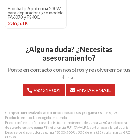
Bomba fiji 6 potencia 230W
para depuradora gre modelo
FA6070 y FS400.
236,53€
¿Alguna duda? ¿Necesitas
asesoramiento?
Ponte en contacto con nosotros y resolveremos tus
dudas.
982 219 001
ENVIAR EMAIL
Comprar
Junta valvúla selectora depuradoras gre gama FS
por
8,12
€
.
Producto en stock, recogida en tienda.
Precio, información, características e imágenes de
Junta valvúla selectora
depuradoras gre gama FS
referencia JUNTAVALFS, pertenece a la categoría
Repuestos depuradoras gama FS500/500R y 550 de gre
(23) y a la marca
GRE
(1129).