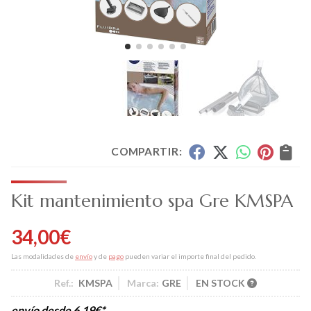
COMPARTIR:
Kit mantenimiento spa Gre KMSPA
34,00
€
Las modalidades de
envío
y de
pago
pueden variar el importe final del pedido.
Ref.:
KMSPA
Marca:
GRE
EN STOCK
envío desde
6,19
€
*