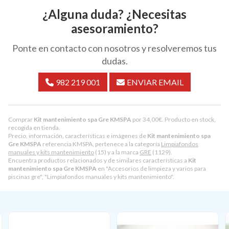
¿Alguna duda? ¿Necesitas
asesoramiento?
Ponte en contacto con nosotros y resolveremos tus
dudas.
982 219 001
ENVIAR EMAIL
Comprar
Kit mantenimiento spa Gre KMSPA
por
34,00
€
. Producto en stock,
recogida en tienda.
Precio, información, características e imágenes de
Kit mantenimiento spa
Gre KMSPA
referencia KMSPA, pertenece a la categoría
Limpiafondos
manuales y kits mantenimiento
(15) y a la marca
GRE
(1129).
Encuentra productos relacionados y de similares características a
Kit
mantenimiento spa Gre KMSPA
en "Accesorios de limpieza y varios para
piscinas gre", "Limpiafondos manuales y kits mantenimiento".