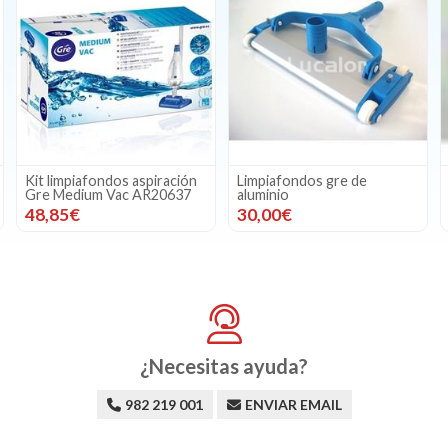
Limpiafondos gre de
Limpiafondos rotativo
aluminio
ovalado
30,00€
13,26€
10,61€
¿Necesitas ayuda?
982 219 001
ENVIAR EMAIL