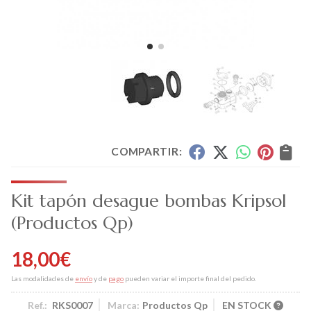
COMPARTIR:
Kit tapón desague bombas Kripsol
(Productos Qp)
18,00
€
Las modalidades de
envío
y de
pago
pueden variar el importe final del pedido.
Ref.:
RKS0007
Marca:
Productos Qp
EN STOCK