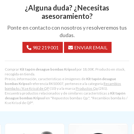
¿Alguna duda? ¿Necesitas
asesoramiento?
Ponte en contacto con nosotros y resolveremos tus
dudas.
982 219 001
ENVIAR EMAIL
Comprar
Kit tapón desague bombas Kripsol
por
18,00
€
. Producto en stock,
recogida en tienda.
Precio, información, características e imágenes de
Kit tapón desague
bombas Kripsol
referencia RKS0007, pertenece a la categoría
Recambios
bomba ks / Kse Krisol de QP
(10) y a la marca
Productos Qp
(281).
Encuentra productos relacionados y de similares características a
Kit tapón
desague bombas Kripsol
en "Repuestos bombas Qp.", "Recambios bomba ks /
Kse Krisol de QP".