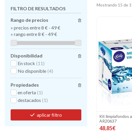
Mostrando 15 de 1
FILTRO DE RESULTADOS
Rango de precios
»
precios entre 8 €
-
49 €
»
rango entre
8
€
-
49
€
Disponibilidad
En stock
(11)
No disponible
(4)
Propiedades
en oferta
(1)
destacados
(1)
aplicar filtro
Kit limpiafondos 
AR20637
48,85€