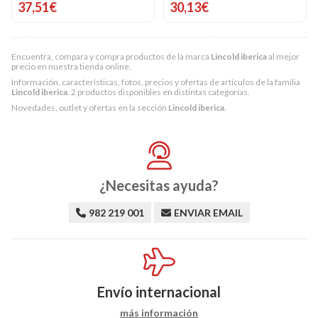
37,51€
30,13€
Encuentra, compara y compra productos de la marca
Lincold iberica
al mejor
precio en nuestra tienda online.
Información, características, fotos, precios y ofertas de artículos de la familia
Lincold iberica
. 2 productos disponibles en distintas categorías.
Novedades, outlet y ofertas en la sección
Lincold iberica
.
¿Necesitas ayuda?
982 219 001
ENVIAR EMAIL
Envío internacional
más información