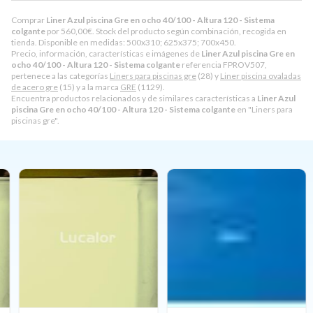
Comprar
Liner Azul piscina Gre en ocho 40/100 - Altura 120 - Sistema
colgante
por
560,00
€
. Stock del producto según combinación, recogida en
tienda. Disponible en medidas: 500x310; 625x375; 700x450.
Precio, información, características e imágenes de
Liner Azul piscina Gre en
ocho 40/100 - Altura 120 - Sistema colgante
referencia FPROV507,
pertenece a las categorías
Liners para piscinas gre
(28) y
Liner piscina ovaladas
de acero gre
(15) y a la marca
GRE
(1129).
Encuentra productos relacionados y de similares características a
Liner Azul
piscina Gre en ocho 40/100 - Altura 120 - Sistema colgante
en "Liners para
piscinas gre".