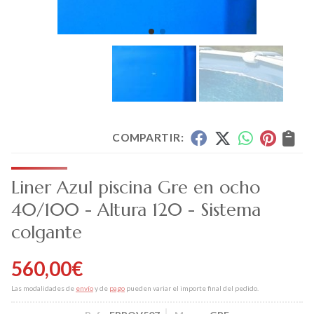
COMPARTIR:
Liner Azul piscina Gre en ocho
40/100 - Altura 120 - Sistema
colgante
560,00
€
Las modalidades de
envío
y de
pago
pueden variar el importe final del pedido.