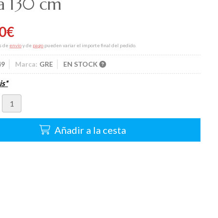
ra 130 cm
0
€
s de
envío
y de
pago
pueden variar el importe final del pedido.
49
Marca:
GRE
EN STOCK
is*
Añadir a la cesta