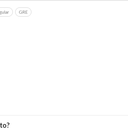
gular
GRE
to?