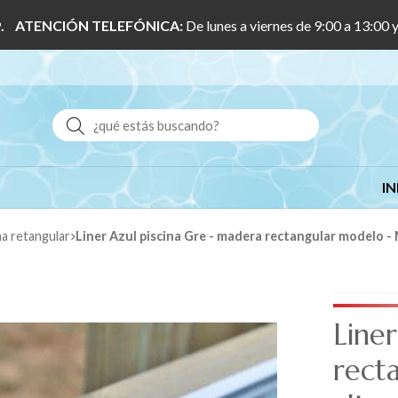
 1/9. ATENCIÓN TELEFÓNICA:
De lunes a viernes de 9:00 a 13:00 
Buscar
IN
ma retangular
Liner Azul piscina Gre - madera rectangular modelo -
Line
rect