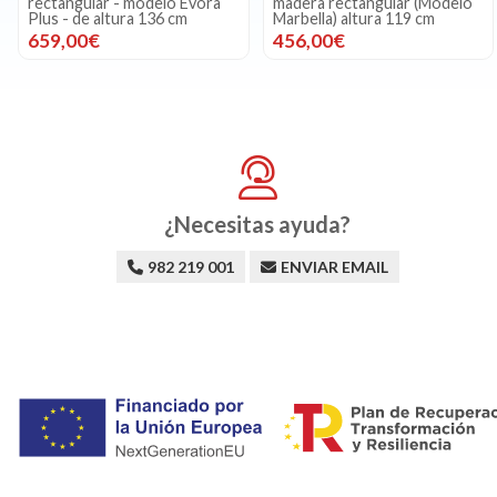
rectangular - modelo Evora
madera rectangular (Modelo
Plus - de altura 136 cm
Marbella) altura 119 cm
659,00€
456,00€
¿Necesitas ayuda?
982 219 001
ENVIAR EMAIL