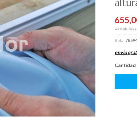
altu
655,0
Las modalidade
Ref.:
7859
envío grat
Cantidad