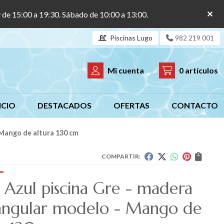
y de 15:00 a 19:30. Sábado de 10:00 a 13:00.
Piscinas Lugo
982 219 001
Mi cuenta
0
artículos
ICIO
DESTACADOS
OFERTAS
CONTACTO
 Mango de altura 130 cm
COMPARTIR:
r Azul piscina Gre - madera
angular modelo - Mango de