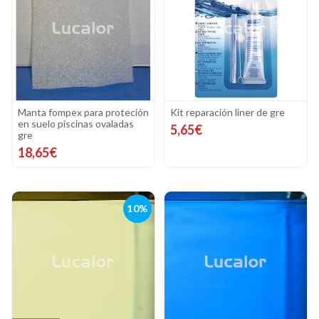
Manta fompex para proteción
Kit reparación liner de gre
en suelo piscinas ovaladas
5,65€
gre
18,65€
10%