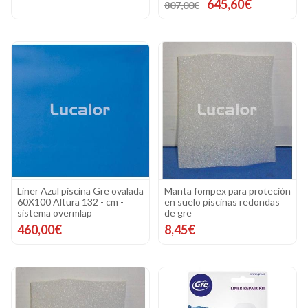
645,60€
807,00€
Liner Azul piscina Gre ovalada
Manta fompex para proteción
60X100 Altura 132 - cm -
en suelo piscinas redondas
sistema overmlap
de gre
460,00€
8,45€