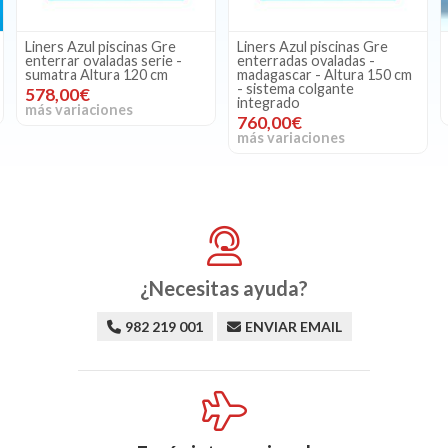
 piscinas Gre
Liners Azul piscinas Gre
Liners Azul pis
aladas serie -
enterradas ovaladas -
enterrar ovalad
tura 120 cm
madagascar - Altura 150 cm
150 cm
- sistema colgante
Consultar p
integrado
iones
más variacion
760,00€
más variaciones
¿Necesitas ayuda?
982 219 001
ENVIAR EMAIL