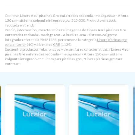
Comprar
Liners Azul piscinas Gre enterradas redonda - madagascar - Altura
150 cm - sistema colgante integrado
por
515,00
€
. Producto en stock,
recogida en tienda.
Precio, información, características e imágenes de
Liners Azul piscinas Gre
enterradas redonda - madagascar - Altura 150 cm - sistema colgante
integrado
referencia PR4212FE, pertenece a la categoría
Liners piscinas gre
para enterrar
(10) y a la marca
GRE
(1129).
Encuentra productos relacionados y de similares características a
Liners Azul
piscinas Gre enterradas redonda - madagascar - Altura 150 cm - sistema
colgante integrado
en "Liners para piscinas gre", "Liners piscinas gre para
enterrar".