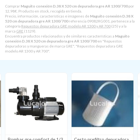
Comprar
Maguito conexión D.38 X 520 cm depuradora gre AR 1300/700
por
12,98
€
. Producto en stock, recogida en tienda.
Precio, información, características e imágenes de
Maguito conexión D.38 X
520 cm depuradora gre AR 1300/700
referencia 09082RG001, pertenece a la
categoría
Repuestos depuradora GRE modelo AR 1300 y AR 700
(25) y a la
marca
GRE
(1129).
Encuentra productos relacionados y de similares características a
Maguito
conexión D.38 X 520 cm depuradora gre AR 1300/700
en "Repuestos
depuradoras y mangueras de marca GRE", "Repuestos depuradora GRE
modelo AR 1300 y AR 700".
rt de 1/3
Cesto prefiltro depuradora
Condensador depura