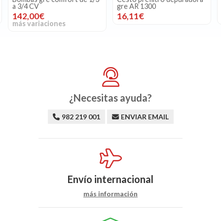
gre AR 1300
gre AR 1300/700
16,11€
10,84€
¿Necesitas ayuda?
982 219 001
ENVIAR EMAIL
Envío internacional
más información