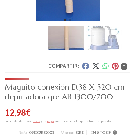
COMPARTIR:
Maguito conexión D.38 X 520 cm
depuradora gre AR 1300/700
12,98
€
Las modalidades de
envío
y de
pago
pueden variar el importe final del pedido.
Ref.:
09082RG001
Marca:
GRE
EN STOCK