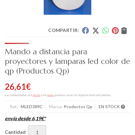
COMPARTIR:
Mando a distancia para
proyectores y lamparas led color de
qp
(Productos Qp)
26,61
€
Las modalidades de
envío
y de
pago
pueden variar el importe final del pedido.
Ref.:
MLED389C
Marca:
Productos Qp
EN STOCK
envío desde
6,19
€
*
Cantidad