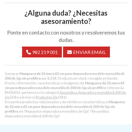
¿Alguna duda? ¿Necesitas
asesoramiento?
Ponte en contacto con nosotros y resolveremos tus
dudas.
982 219 001
ENVIAR EMAIL
Comprar
Manguera de 32 mm x 45 cm para depuradora modelo monoblock
300 de Qp sin prefiltro
por
8,50
€
. Producto en stock, recogida en tienda.
Precio, información, características e imágenes de
Manguera de 32 mm x 45
cm para depuradora modelo monoblock 300 de Qp sin prefiltro
referencia
RM30012, pertenece a la categoría
Recambios depuradora monoblock 300 de
Qp
(24) y a la marca
Productos Qp
(281).
Encuentra productos relacionados y de similares características a
Manguera
de 32 mm x 45 cm para depuradora modelo monoblock 300 de Qp sin
prefiltro
en "Repuestos depuradora monobloc de Qp", "Recambios
depuradora monoblock 300 de Qp".