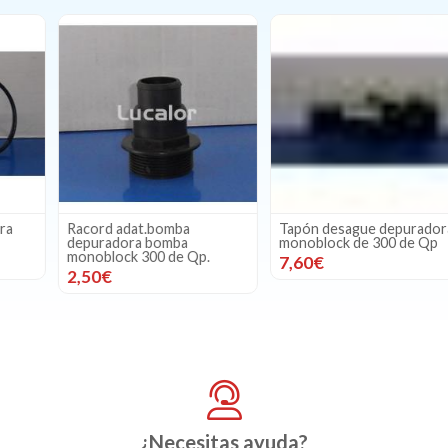
Racord adat.bomba
Tapón desague depuradora
depuradora bomba
monoblock de 300 de Qp
monoblock 300 de Qp.
7,60€
2,50€
¿Necesitas ayuda?