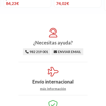
(HPGI/50/60/70/85
74,02€
10,88€
¿Necesitas ayuda?
982 219 001
ENVIAR EMAIL
Envío internacional
más información