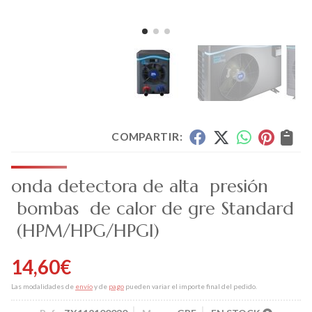
COMPARTIR:
onda detectora de alta presión
bombas de calor de gre Standard
(HPM/HPG/HPGI)
14,60
€
Las modalidades de
envío
y de
pago
pueden variar el importe final del pedido.