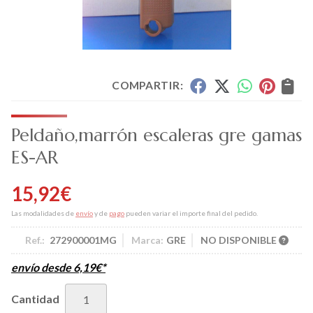
COMPARTIR:
Peldaño,marrón escaleras gre gamas
ES-AR
15,92
€
Las modalidades de
envío
y de
pago
pueden variar el importe final del pedido.
Ref.:
272900001MG
Marca:
GRE
NO DISPONIBLE
envío desde
6,19
€
*
Cantidad