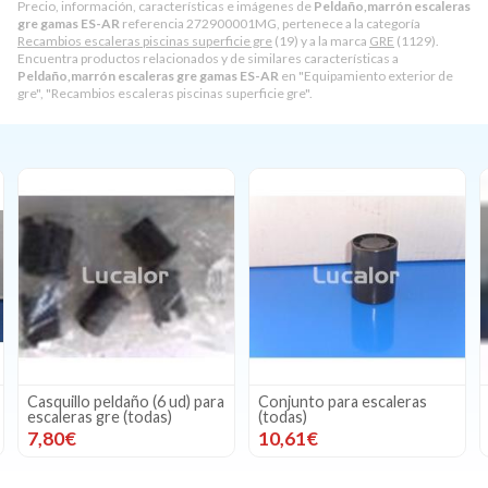
Precio, información, características e imágenes de
Peldaño,marrón escaleras
gre gamas ES-AR
referencia 272900001MG, pertenece a la categoría
Recambios escaleras piscinas superficie gre
(19) y a la marca
GRE
(1129).
Encuentra productos relacionados y de similares características a
Peldaño,marrón escaleras gre gamas ES-AR
en "Equipamiento exterior de
gre", "Recambios escaleras piscinas superficie gre".
lo peldaño (6 ud) para
Conjunto para escaleras
Kit escaler
as gre (todas)
(todas)
ES1213/ET
10,61€
6,40€