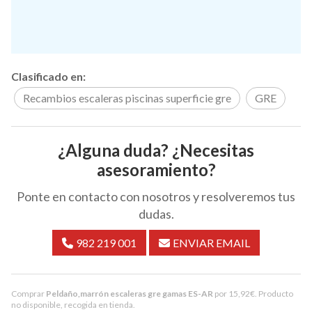
Clasificado en:
Recambios escaleras piscinas superficie gre
GRE
¿Alguna duda? ¿Necesitas
asesoramiento?
Ponte en contacto con nosotros y resolveremos tus
dudas.
982 219 001
ENVIAR EMAIL
Comprar
Peldaño,marrón escaleras gre gamas ES-AR
por
15,92
€
. Producto
no disponible, recogida en tienda.