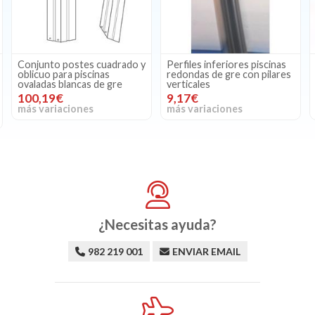
adrado y
Perfiles inferiores piscinas
Pilar vertical apoyo play
redondas de gre con pilares
blanco piscinas redondas
gre
verticales
ovaladas de Gre
9,17€
14,59€
más variaciones
más variaciones
¿Necesitas ayuda?
982 219 001
ENVIAR EMAIL