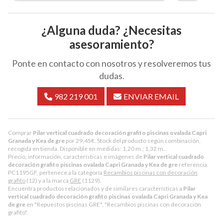
¿Alguna duda? ¿Necesitas
asesoramiento?
Ponte en contacto con nosotros y resolveremos tus
dudas.
982 219 001
ENVIAR EMAIL
Comprar
Pilar vertical cuadrado decoración grafito piscinas ovalada Capri
Granada y Kea de gre
por
29,45
€
. Stock del producto según combinación,
recogida en tienda. Disponible en medidas: 1,20 m.; 1,32 m..
Precio, información, características e imágenes de
Pilar vertical cuadrado
decoración grafito piscinas ovalada Capri Granada y Kea de gre
referencia
PC1195GF, pertenece a la categoría
Recambios piscinas con decoración
grafito
(12) y a la marca
GRE
(1129).
Encuentra productos relacionados y de similares características a
Pilar
vertical cuadrado decoración grafito piscinas ovalada Capri Granada y Kea
de gre
en "Repuestos piscinas GRE", "Recambios piscinas con decoración
grafito".