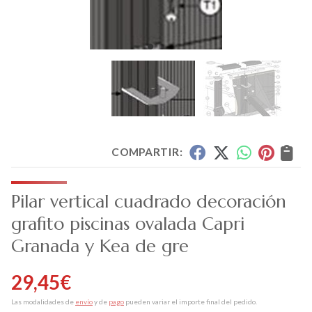
COMPARTIR:
Pilar vertical cuadrado decoración
grafito piscinas ovalada Capri
Granada y Kea de gre
29,45
€
Las modalidades de
envío
y de
pago
pueden variar el importe final del pedido.