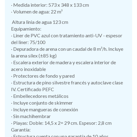
· Medida interior: 573 x 348 x 133 cm
· Volumen de agua: 22 m³
Altura linia de agua 123 cm
Equipamiento:
· Liner de PVC azul con tratamiento anti-UV - espesor
del liner: 75/100
· Depuradora de arena con un caudal de 8 m³/h. Incluye
la arena sílex (±85 kg)
· Escalera exterior de madera y escalera interior de
acero inoxidable
· Protectores de fondo y pared
· Estructura de pino silvestre francés y autoclave clase
IV. Certificado PEFC
· Embellecedores metálicos
· Incluye conjunto de skimmer
· Incluye mangueras de conexión
· Sin machihembrar
· Playas: Doble: 14,5 x 2= 29 cm. Espesor: 2,8 cm
Garantía:
· Estructura cuenta con una garantía de 10 años