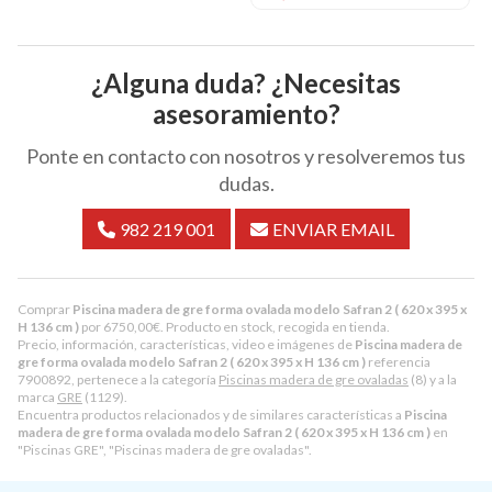
¿Alguna duda? ¿Necesitas
asesoramiento?
Ponte en contacto con nosotros y resolveremos tus
dudas.
982 219 001
ENVIAR EMAIL
Comprar
Piscina madera de gre forma ovalada modelo Safran 2 ( 620 x 395 x
H 136 cm )
por
6750,00
€
. Producto en stock, recogida en tienda.
Precio, información, características, video e imágenes de
Piscina madera de
gre forma ovalada modelo Safran 2 ( 620 x 395 x H 136 cm )
referencia
7900892, pertenece a la categoría
Piscinas madera de gre ovaladas
(8) y a la
marca
GRE
(1129).
Encuentra productos relacionados y de similares características a
Piscina
madera de gre forma ovalada modelo Safran 2 ( 620 x 395 x H 136 cm )
en
"Piscinas GRE", "Piscinas madera de gre ovaladas".