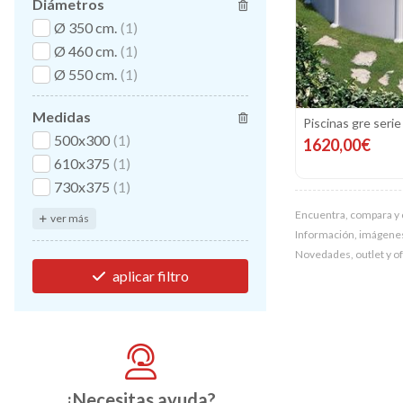
Diámetros
Ø 350 cm.
(1)
Ø 460 cm.
(1)
Ø 550 cm.
(1)
Medidas
Piscinas gre seri
500x300
(1)
1620,00€
610x375
(1)
730x375
(1)
Encuentra, compara y 
ver más
Información, imágenes, 
Novedades, outlet y o
aplicar filtro
¿Necesitas ayuda?