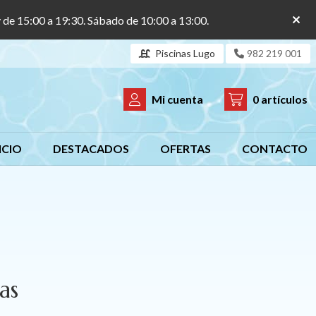
y de 15:00 a 19:30. Sábado de 10:00 a 13:00.
Piscinas Lugo
982 219 001
Mi cuenta
0
artículos
ICIO
DESTACADOS
OFERTAS
CONTACTO
as