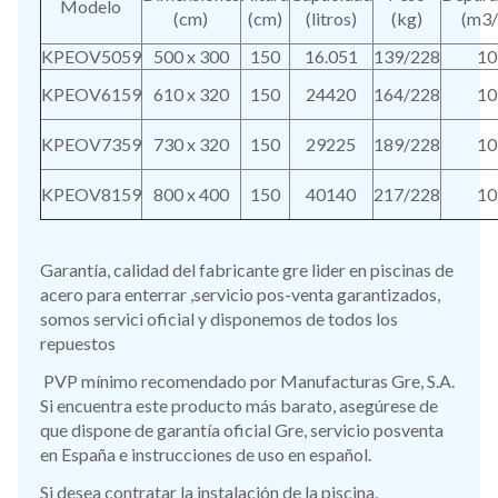
Modelo
(cm)
(cm)
(litros)
(kg)
(m3/
KPEOV5059
500 x 300
150
16.051
139/228
10
KPEOV6159
610 x 320
150
24420
164/228
10
KPEOV7359
730 x 320
150
29225
189/228
10
KPEOV8159
800 x 400
150
40140
217/228
10
Garantía, calidad del fabricante gre lider en piscinas de
acero para enterrar ,servicio pos-venta garantizados,
somos servici oficial y disponemos de todos los
repuestos
PVP mínimo recomendado por Manufacturas Gre, S.A.
Si encuentra este producto más barato, asegúrese de
que dispone de garantía oficial Gre, servicio posventa
en España e instrucciones de uso en español.
Si desea contratar la instalación de la piscina,