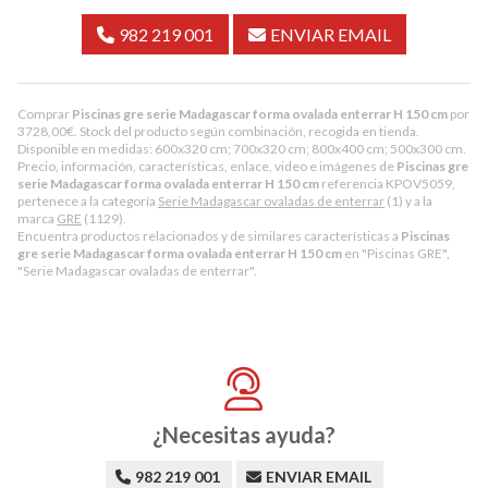
982 219 001
ENVIAR EMAIL
Comprar
Piscinas gre serie Madagascar forma ovalada enterrar H 150 cm
por
3728,00
€
. Stock del producto según combinación, recogida en tienda.
Disponible en medidas: 600x320 cm; 700x320 cm; 800x400 cm; 500x300 cm.
Precio, información, características, enlace, video e imágenes de
Piscinas gre
serie Madagascar forma ovalada enterrar H 150 cm
referencia KPOV5059,
pertenece a la categoría
Serie Madagascar ovaladas de enterrar
(1) y a la
marca
GRE
(1129).
Encuentra productos relacionados y de similares características a
Piscinas
gre serie Madagascar forma ovalada enterrar H 150 cm
en "Piscinas GRE",
"Serie Madagascar ovaladas de enterrar".
¿Necesitas ayuda?
982 219 001
ENVIAR EMAIL