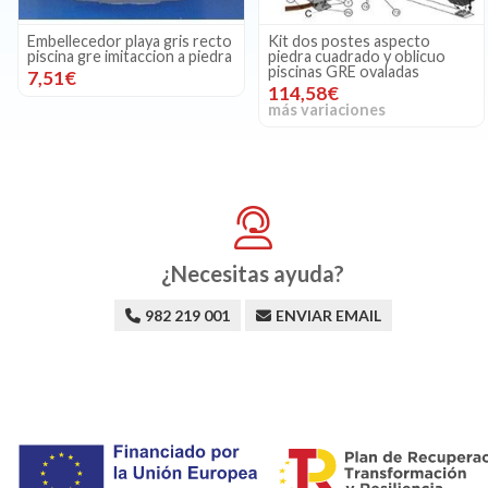
Embellecedor playa gris recto
Kit dos postes aspecto
piscina gre imitaccion a piedra
piedra cuadrado y oblicuo
piscinas GRE ovaladas
7,51€
114,58€
más variaciones
¿Necesitas ayuda?
982 219 001
ENVIAR EMAIL