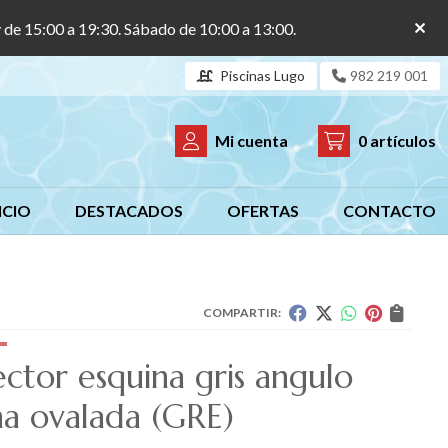
y de 15:00 a 19:30. Sábado de 10:00 a 13:00.
Piscinas Lugo
982 219 001
Mi cuenta
0
artículos
ICIO
DESTACADOS
OFERTAS
CONTACTO
COMPARTIR:
ector esquina gris angulo
na ovalada
(GRE)