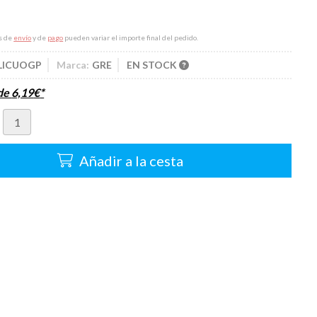
s de
envío
y de
pago
pueden variar el importe final del pedido.
LICUOGP
Marca:
GRE
EN STOCK
sde
6,19
€
*
Añadir a la cesta