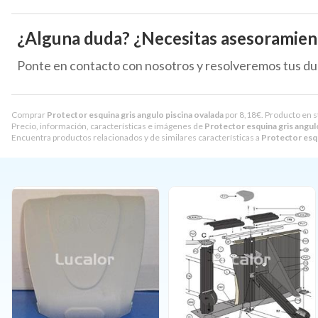
¿Alguna duda? ¿Necesitas asesoramien
Ponte en contacto con nosotros y resolveremos tus du
Comprar
Protector esquina gris angulo piscina ovalada
por
8,18
€
. Producto en s
Precio, información, características e imágenes de
Protector esquina gris angul
Encuentra productos relacionados y de similares características a
Protector esqu