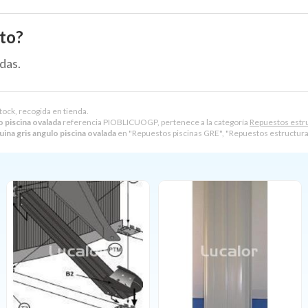
to?
das.
tock, recogida en tienda.
o piscina ovalada
referencia PIOBLICUOGP, pertenece a la categoría
Repuestos estru
ina gris angulo piscina ovalada
en "Repuestos piscinas GRE", "Repuestos estructuras 