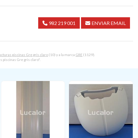
982 219 001
ENVIAR EMAIL
cturas piscinas Gre gris claro
(10) y a la marca
GRE
(1129).
piscinas Gre gris claro".