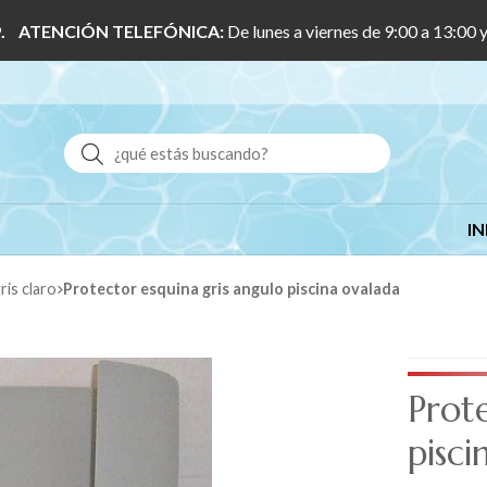
 1/9. ATENCIÓN TELEFÓNICA:
De lunes a viernes de 9:00 a 13:00 
Buscar
IN
ris claro
Protector esquina gris angulo piscina ovalada
Prot
pisci