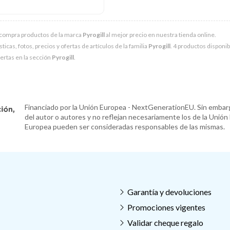
 compra productos de la marca
Pyrogill
al mejor precio en nuestra tienda online.
ticas, fotos, precios y ofertas de artículos de la familia
Pyrogill
. 4 productos disponib
ertas en la sección
Pyrogill
.
Financiado por la Unión Europea - NextGenerationEU. Sin embarg
del autor o autores y no reflejan necesariamente los de la Unión
Europea pueden ser consideradas responsables de las mismas.
Garantía y devoluciones
Promociones vigentes
Validar cheque regalo