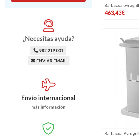
Barbacoa pyrogril
463,43€
¿Necesitas ayuda?
982 219 001
ENVIAR EMAIL
Envío internacional
más información
Barbacoa Pyrogrill