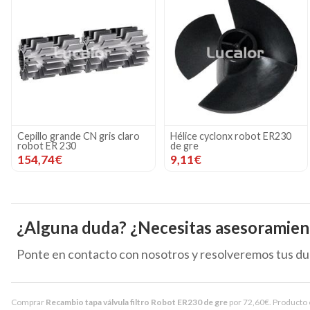
Cepillo grande CN gris claro
Hélice cyclonx robot ER230
robot ER 230
de gre
154,74€
9,11€
¿Alguna duda? ¿Necesitas asesoramien
Ponte en contacto con nosotros y resolveremos tus du
Comprar
Recambio tapa válvula filtro Robot ER230 de gre
por
72,60
€
. Producto 