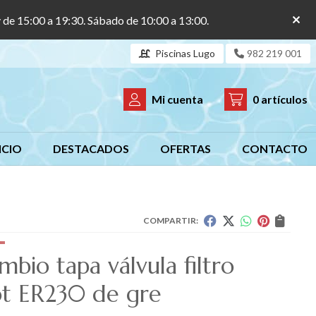
y de 15:00 a 19:30. Sábado de 10:00 a 13:00.
Piscinas Lugo
982 219 001
Mi cuenta
0
artículos
ICIO
DESTACADOS
OFERTAS
CONTACTO
COMPARTIR:
bio tapa válvula filtro
t ER230 de gre