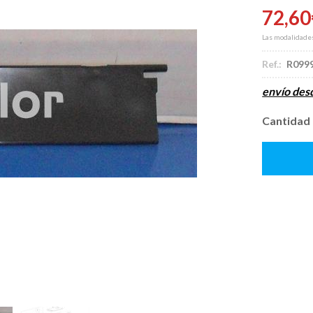
72,60
Las modalidade
Ref.:
R099
envío de
Cantidad