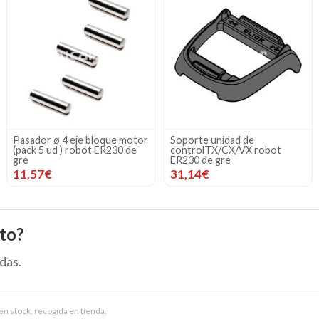
Pasador ø 4 eje bloque motor
Soporte unidad de
(pack 5 ud ) robot ER230 de
controlTX/CX/VX robot
gre
ER230 de gre
11,57€
31,14€
to?
das.
en stock, recogida en tienda.