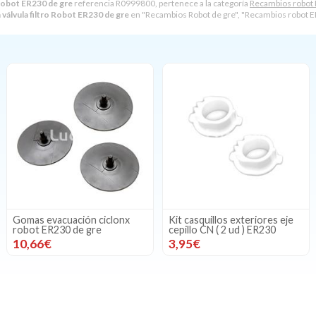
 Robot ER230 de gre
referencia R0999800, pertenece a la categoría
Recambios robot 
válvula filtro Robot ER230 de gre
en "Recambios Robot de gre", "Recambios robot E
Gomas evacuación ciclonx
Kit casquillos exteriores eje
robot ER230 de gre
cepillo CN ( 2 ud ) ER230
10,66€
3,95€