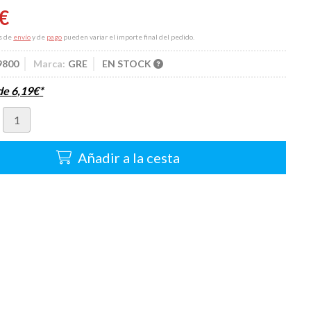
€
s de
envío
y de
pago
pueden variar el importe final del pedido.
9800
Marca:
GRE
EN STOCK
sde
6,19
€
*
Añadir a la cesta