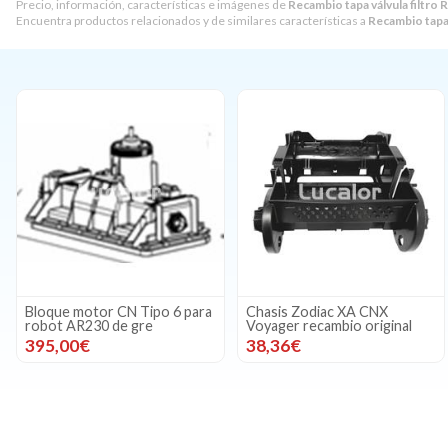
Precio, información, características e imágenes de
Recambio tapa válvula filtro
Encuentra productos relacionados y de similares características a
Recambio tapa 
Bloque motor CN Tipo 6 para
Chasis Zodiac XA CNX
robot AR230 de gre
Voyager recambio original
395,00€
38,36€