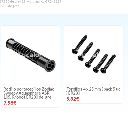
ER230 de gre
(32) y a la marca
GRE
(1129).
R230 de gre".
Rodillo portacepillos Zodiac
Tornillos 4 x 25 mm ( pack 5 ud
Sweepy Aquasphere ASR
) ER230
105, Rrobot ER230 de gre
5,32€
7,58€