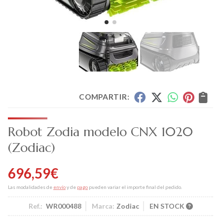
COMPARTIR:
Robot Zodia modelo CNX 1020
(Zodiac)
696,59
€
Las modalidades de
envío
y de
pago
pueden variar el importe final del pedido.
Ref.:
WR000488
Marca:
Zodiac
EN STOCK