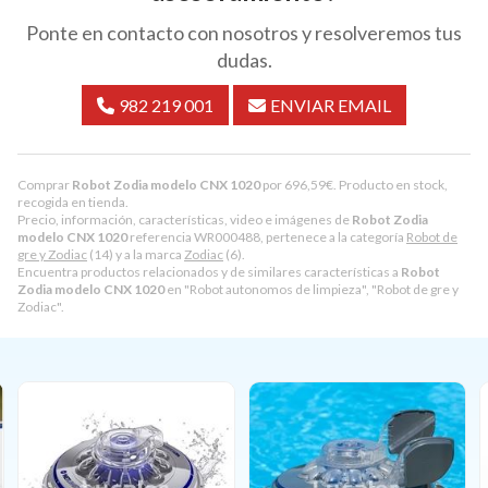
Ponte en contacto con nosotros y resolveremos tus
dudas.
982 219 001
ENVIAR EMAIL
Comprar
Robot Zodia modelo CNX 1020
por
696,59
€
. Producto en stock,
recogida en tienda.
Precio, información, características, video e imágenes de
Robot Zodia
modelo CNX 1020
referencia WR000488, pertenece a la categoría
Robot de
gre y Zodiac
(14) y a la marca
Zodiac
(6).
Encuentra productos relacionados y de similares características a
Robot
Zodia modelo CNX 1020
en "Robot autonomos de limpieza", "Robot de gre y
Zodiac".