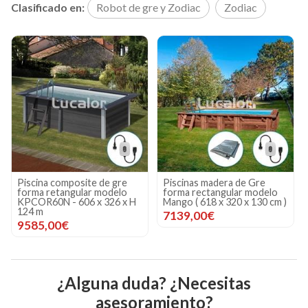
Clasificado en:
Robot de gre y Zodiac
Zodiac
Piscinas madera de Gre
Robot Limpiafondos Zodiac
forma rectangular modelo
Freedom CNX-Li 5220 iQ.
Mango ( 618 x 320 x 130 cm )
Sin cables de gre
7139,00€
1299,00€
¿Alguna duda? ¿Necesitas
asesoramiento?