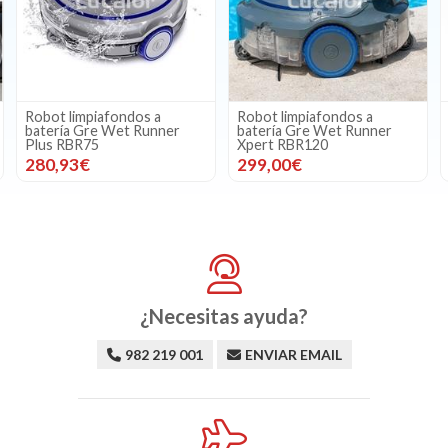
Robot limpiafondos a
Robot Limpiafondos Zodiac
batería Gre Wet Runner
Freedom CNX-Li 5220 iQ.
Xpert RBR120
Sin cables de gre
299,00€
1299,00€
¿Necesitas ayuda?
982 219 001
ENVIAR EMAIL